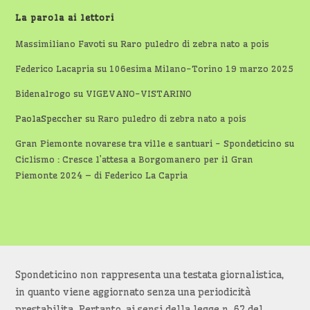
La parola ai lettori
Massimiliano Favoti
su
Raro puledro di zebra nato a pois
Federico Lacapria
su
106esima Milano-Torino 19 marzo 2025
Bidenalrogo
su
VIGEVANO-VISTARINO
PaolaSpeccher
su
Raro puledro di zebra nato a pois
Gran Piemonte novarese tra ville e santuari - Spondeticino
su
Ciclismo : Cresce l’attesa a Borgomanero per il Gran
Piemonte 2024 – di Federico La Capria
Spondeticino non rappresenta una testata giornalistica,
in quanto viene aggiornato senza una periodicità
prestabilita. Pertanto, ai sensi della legge n. 62 del