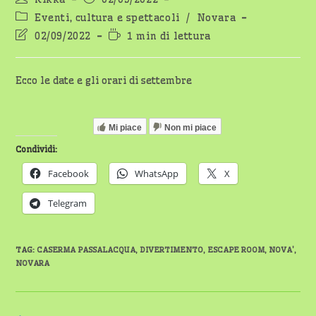
dell'articolo:
pubblicato:
Categoria
Eventi, cultura e spettacoli
/
Novara
dell'articolo:
Ultima
Tempo
02/09/2022
1 min di lettura
modifica
di
dell'articolo:
lettura:
Ecco le date e gli orari di settembre
Mi piace
Non mi piace
Condividi:
Facebook
WhatsApp
X
Telegram
TAG
:
CASERMA PASSALACQUA
,
DIVERTIMENTO
,
ESCAPE ROOM
,
NOVA'
,
NOVARA