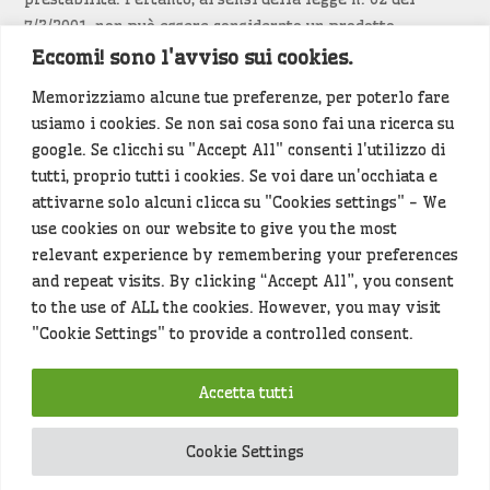
7/3/2001, non può essere considerato un prodotto
editoriale.
Eccomi! sono l'avviso sui cookies.
Memorizziamo alcune tue preferenze, per poterlo fare
Siamo attenti a non violare copyright e diritti
usiamo i cookies. Se non sai cosa sono fai una ricerca su
d’immagine. Se un contenuto è di tua proprietà e vuoi
google. Se clicchi su "Accept All" consenti l'utilizzo di
richiederne la rimozione
diccelo
(<- clicca per inviarci un
tutti, proprio tutti i cookies. Se voi dare un'occhiata e
messaggio).
attivarne solo alcuni clicca su "Cookies settings" - We
use cookies on our website to give you the most
Alcuni articoli sono generati in bozza rielaborando, con
relevant experience by remembering your preferences
l'intelligenza artificiale generativa, contenuti
and repeat visits. By clicking “Accept All”, you consent
provenienti da fonti istituzionali e altri siti di interesse
to the use of ALL the cookies. However, you may visit
locale. Prima della pubblicazioni l'articolo viene
"Cookie Settings" to provide a controlled consent.
controllato dalla redazione.
Accetta tutti
Hey che fine fanno i miei dati (privacy policy)
?
Cookie Settings