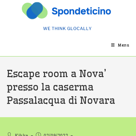
Salta
al
contenuto
Menu
Escape room a Nova’
presso la caserma
Passalacqua di Novara
Autore
Articolo
Kikka
02/09/2022