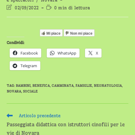
e spettacoli
/
Novara
Ultima
Tempo
02/09/2022
0 min di lettura
modifica
di
dell'articolo:
lettura:
Mi piace
Non mi piace
Condividi:
Facebook
WhatsApp
X
Telegram
TAG
:
BAMBINI
,
BENEFICA
,
CAMMINATA
,
FAMIGLIE
,
NEONATOLOGIA
,
NOVARA
,
SOCIALE
Leggi
Articolo precedente
altri
Passeggiata didattica con istruttori cinofili per le
articoli
vie di Novara