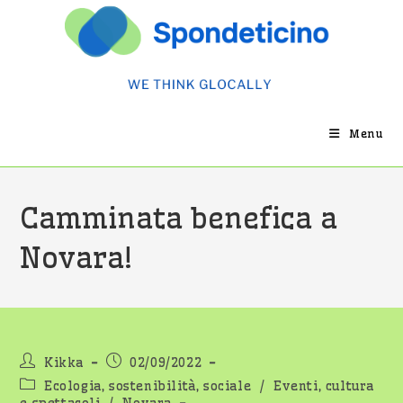
Salta
al
contenuto
Menu
Camminata benefica a
Novara!
Autore
Articolo
Kikka
02/09/2022
dell'articolo:
pubblicato:
Categoria
Ecologia, sostenibilità, sociale
/
Eventi, cultura
dell'articolo: