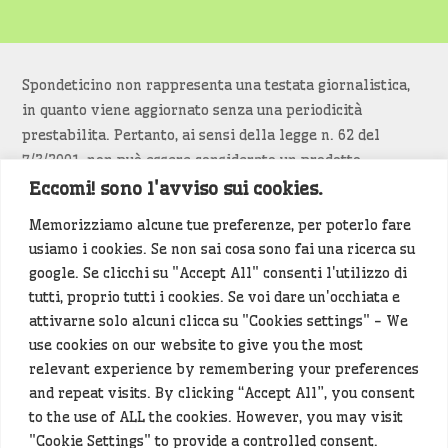
Spondeticino non rappresenta una testata giornalistica,
in quanto viene aggiornato senza una periodicità
prestabilita. Pertanto, ai sensi della legge n. 62 del
7/3/2001, non può essere considerato un prodotto
editoriale.
Eccomi! sono l'avviso sui cookies.
Memorizziamo alcune tue preferenze, per poterlo fare
Siamo attenti a non violare copyright e diritti
usiamo i cookies. Se non sai cosa sono fai una ricerca su
d’immagine. Se un contenuto è di tua proprietà e vuoi
google. Se clicchi su "Accept All" consenti l'utilizzo di
richiederne la rimozione
diccelo
(<- clicca per inviarci un
tutti, proprio tutti i cookies. Se voi dare un'occhiata e
messaggio).
attivarne solo alcuni clicca su "Cookies settings" - We
use cookies on our website to give you the most
Alcuni articoli sono generati in bozza rielaborando, con
relevant experience by remembering your preferences
l'intelligenza artificiale generativa, contenuti
and repeat visits. By clicking “Accept All”, you consent
provenienti da fonti istituzionali e altri siti di interesse
to the use of ALL the cookies. However, you may visit
locale. Prima della pubblicazioni l'articolo viene
"Cookie Settings" to provide a controlled consent.