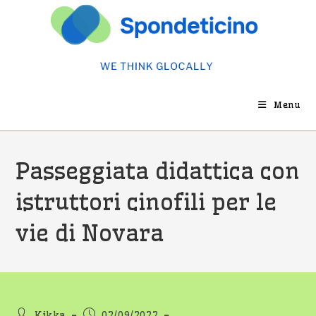
Salta
al
contenuto
Menu
Passeggiata didattica con
istruttori cinofili per le
vie di Novara
Autore
Articolo
Kikka
02/09/2022