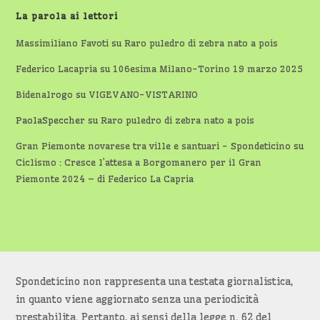
La parola ai lettori
Massimiliano Favoti
su
Raro puledro di zebra nato a pois
Federico Lacapria
su
106esima Milano-Torino 19 marzo 2025
Bidenalrogo
su
VIGEVANO-VISTARINO
PaolaSpeccher
su
Raro puledro di zebra nato a pois
Gran Piemonte novarese tra ville e santuari - Spondeticino
su
Ciclismo : Cresce l’attesa a Borgomanero per il Gran
Piemonte 2024 – di Federico La Capria
Spondeticino non rappresenta una testata giornalistica,
in quanto viene aggiornato senza una periodicità
prestabilita. Pertanto, ai sensi della legge n. 62 del