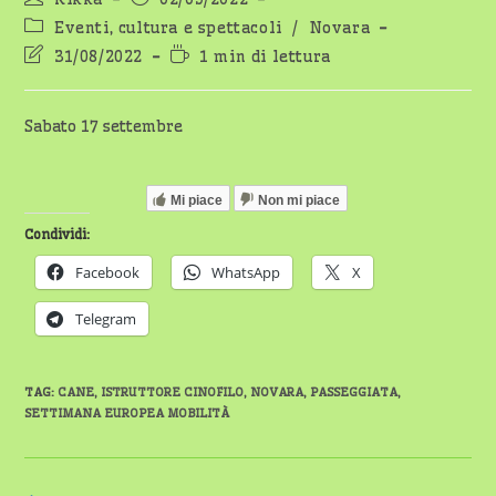
dell'articolo:
pubblicato:
Categoria
Eventi, cultura e spettacoli
/
Novara
dell'articolo:
Ultima
Tempo
31/08/2022
1 min di lettura
modifica
di
dell'articolo:
lettura:
Sabato 17 settembre
Mi piace
Non mi piace
Condividi:
Facebook
WhatsApp
X
Telegram
TAG
:
CANE
,
ISTRUTTORE CINOFILO
,
NOVARA
,
PASSEGGIATA
,
SETTIMANA EUROPEA MOBILITÀ