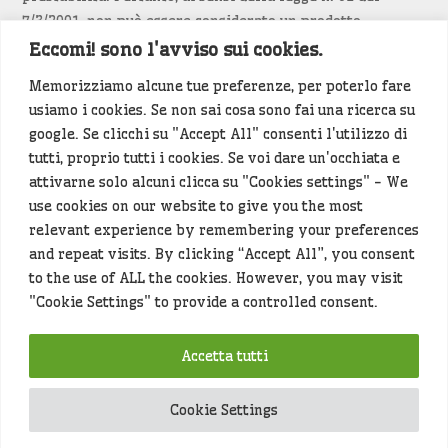
7/3/2001, non può essere considerato un prodotto
editoriale.
Eccomi! sono l'avviso sui cookies.
Memorizziamo alcune tue preferenze, per poterlo fare
Siamo attenti a non violare copyright e diritti
usiamo i cookies. Se non sai cosa sono fai una ricerca su
d’immagine. Se un contenuto è di tua proprietà e vuoi
google. Se clicchi su "Accept All" consenti l'utilizzo di
richiederne la rimozione
diccelo
(<- clicca per inviarci un
tutti, proprio tutti i cookies. Se voi dare un'occhiata e
messaggio).
attivarne solo alcuni clicca su "Cookies settings" - We
use cookies on our website to give you the most
Alcuni articoli sono generati in bozza rielaborando, con
relevant experience by remembering your preferences
l'intelligenza artificiale generativa, contenuti
and repeat visits. By clicking “Accept All”, you consent
provenienti da fonti istituzionali e altri siti di interesse
to the use of ALL the cookies. However, you may visit
locale. Prima della pubblicazioni l'articolo viene
"Cookie Settings" to provide a controlled consent.
controllato dalla redazione.
Accetta tutti
Hey che fine fanno i miei dati (privacy policy)
?
Cookie Settings