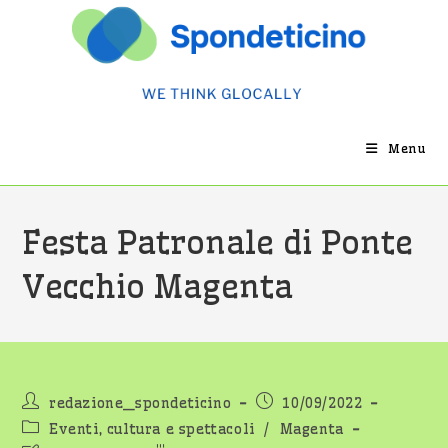
Salta
al
contenuto
Menu
Festa Patronale di Ponte
Vecchio Magenta
Autore
Articolo
redazione_spondeticino
10/09/2022
dell'articolo:
pubblicato:
Categoria
Eventi, cultura e spettacoli
/
Magenta
dell'articolo: