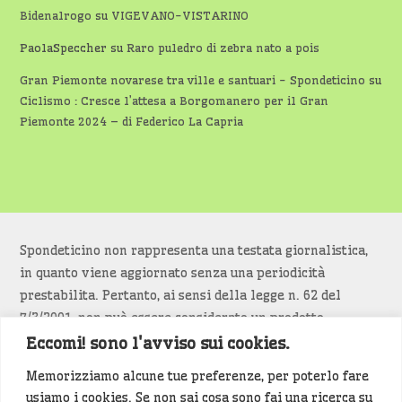
Bidenalrogo
su
VIGEVANO-VISTARINO
PaolaSpeccher
su
Raro puledro di zebra nato a pois
Gran Piemonte novarese tra ville e santuari - Spondeticino
su
Ciclismo : Cresce l’attesa a Borgomanero per il Gran
Piemonte 2024 – di Federico La Capria
Spondeticino non rappresenta una testata giornalistica,
in quanto viene aggiornato senza una periodicità
prestabilita. Pertanto, ai sensi della legge n. 62 del
7/3/2001, non può essere considerato un prodotto
editoriale.
Eccomi! sono l'avviso sui cookies.
Memorizziamo alcune tue preferenze, per poterlo fare
Siamo attenti a non violare copyright e diritti
usiamo i cookies. Se non sai cosa sono fai una ricerca su