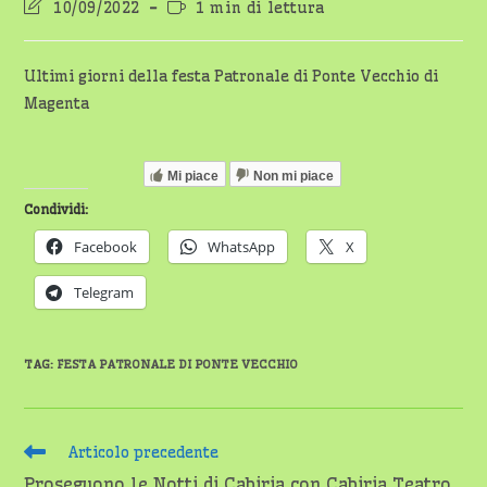
Ultima
Tempo
10/09/2022
1 min di lettura
modifica
di
dell'articolo:
lettura:
Ultimi giorni della festa Patronale di Ponte Vecchio di
Magenta
Mi piace
Non mi piace
Condividi:
Facebook
WhatsApp
X
Telegram
TAG
:
FESTA PATRONALE DI PONTE VECCHIO
Leggi
Articolo precedente
altri
Proseguono le Notti di Cabiria con Cabiria Teatro