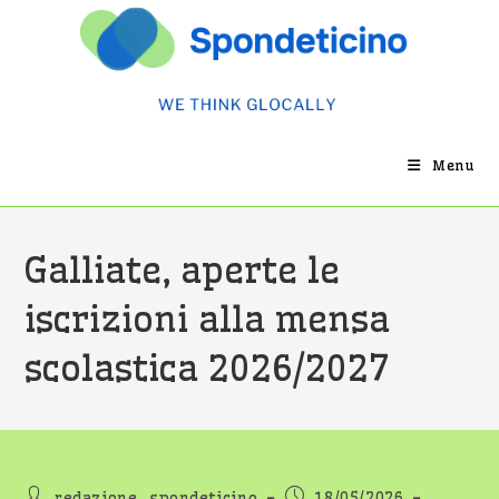
Salta
al
contenuto
Menu
Galliate, aperte le
iscrizioni alla mensa
scolastica 2026/2027
Autore
Articolo
redazione_spondeticino
18/05/2026