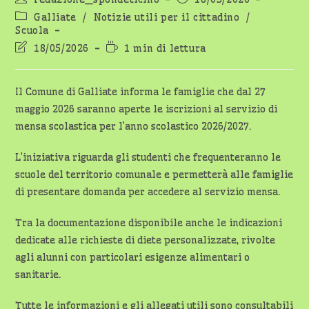
dell'articolo:
pubblicato:
Categoria
Galliate
/
Notizie utili per il cittadino
/
dell'articolo:
Scuola
Ultima
Tempo
18/05/2026
1 min di lettura
modifica
di
dell'articolo:
lettura:
Il Comune di Galliate informa le famiglie che dal 27
maggio 2026 saranno aperte le iscrizioni al servizio di
mensa scolastica per l’anno scolastico 2026/2027.
L’iniziativa riguarda gli studenti che frequenteranno le
scuole del territorio comunale e permetterà alle famiglie
di presentare domanda per accedere al servizio mensa.
Tra la documentazione disponibile anche le indicazioni
dedicate alle richieste di diete personalizzate, rivolte
agli alunni con particolari esigenze alimentari o
sanitarie.
Tutte le informazioni e gli allegati utili sono consultabili