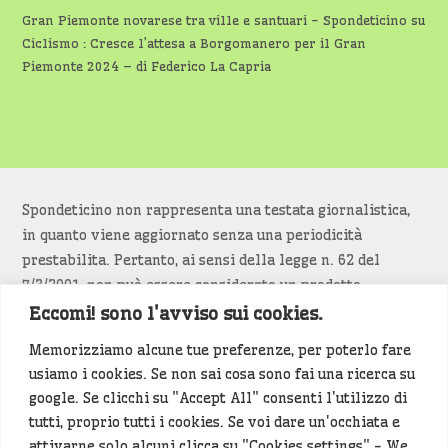
Gran Piemonte novarese tra ville e santuari - Spondeticino
su
Ciclismo : Cresce l’attesa a Borgomanero per il Gran
Piemonte 2024 – di Federico La Capria
Spondeticino non rappresenta una testata giornalistica,
in quanto viene aggiornato senza una periodicità
prestabilita. Pertanto, ai sensi della legge n. 62 del
7/3/2001, non può essere considerato un prodotto
editoriale.
Eccomi! sono l'avviso sui cookies.
Memorizziamo alcune tue preferenze, per poterlo fare
Siamo attenti a non violare copyright e diritti
usiamo i cookies. Se non sai cosa sono fai una ricerca su
d’immagine. Se un contenuto è di tua proprietà e vuoi
google. Se clicchi su "Accept All" consenti l'utilizzo di
richiederne la rimozione
diccelo
(<- clicca per inviarci un
tutti, proprio tutti i cookies. Se voi dare un'occhiata e
messaggio).
attivarne solo alcuni clicca su "Cookies settings" - We