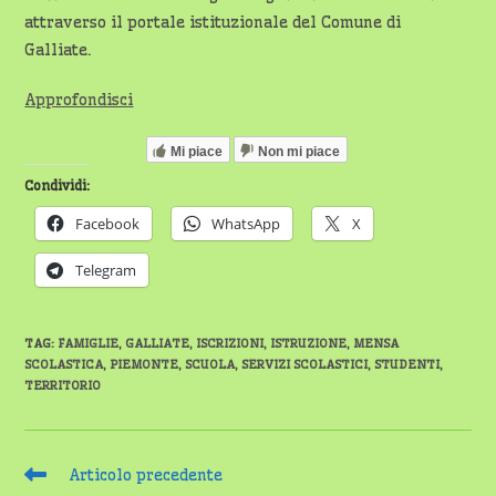
attraverso il portale istituzionale del Comune di
Galliate.
Approfondisci
Mi piace
Non mi piace
Condividi:
Facebook
WhatsApp
X
Telegram
TAG
:
FAMIGLIE
,
GALLIATE
,
ISCRIZIONI
,
ISTRUZIONE
,
MENSA
SCOLASTICA
,
PIEMONTE
,
SCUOLA
,
SERVIZI SCOLASTICI
,
STUDENTI
,
TERRITORIO
Leggi
Articolo precedente
altri