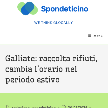
Salta
al
contenuto
Menu
Galliate: raccolta rifiuti,
cambia l’orario nel
periodo estivo
Autore
Articolo
redazione_spondeticino
30/05/2026