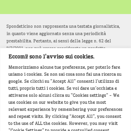
Spondeticino non rappresenta una testata giornalistica,
in quanto viene aggiornato senza una periodicità
prestabilita. Pertanto, ai sensi della legge n. 62 del
7/3/2001, non può essere considerato un prodotto
editoriale.
Eccomi! sono l'avviso sui cookies.
Memorizziamo alcune tue preferenze, per poterlo fare
Siamo attenti a non violare copyright e diritti
usiamo i cookies. Se non sai cosa sono fai una ricerca su
d’immagine. Se un contenuto è di tua proprietà e vuoi
google. Se clicchi su "Accept All" consenti l'utilizzo di
richiederne la rimozione
diccelo
(<- clicca per inviarci un
tutti, proprio tutti i cookies. Se voi dare un'occhiata e
messaggio).
attivarne solo alcuni clicca su "Cookies settings" - We
use cookies on our website to give you the most
Alcuni articoli sono generati in bozza rielaborando, con
relevant experience by remembering your preferences
l'intelligenza artificiale generativa, contenuti
and repeat visits. By clicking “Accept All”, you consent
provenienti da fonti istituzionali e altri siti di interesse
to the use of ALL the cookies. However, you may visit
locale. Prima della pubblicazioni l'articolo viene
"Cookie Settings" to provide a controlled consent.