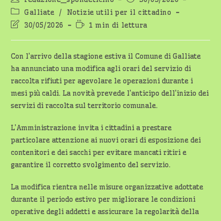
dell'articolo:
pubblicato:
Categoria
Galliate
/
Notizie utili per il cittadino
dell'articolo:
Ultima
Tempo
30/05/2026
1 min di lettura
modifica
di
dell'articolo:
lettura:
Con l’arrivo della stagione estiva il Comune di Galliate
ha annunciato una modifica agli orari del servizio di
raccolta rifiuti per agevolare le operazioni durante i
mesi più caldi. La novità prevede l’anticipo dell’inizio dei
servizi di raccolta sul territorio comunale.
L’Amministrazione invita i cittadini a prestare
particolare attenzione ai nuovi orari di esposizione dei
contenitori e dei sacchi per evitare mancati ritiri e
garantire il corretto svolgimento del servizio.
La modifica rientra nelle misure organizzative adottate
durante il periodo estivo per migliorare le condizioni
operative degli addetti e assicurare la regolarità della