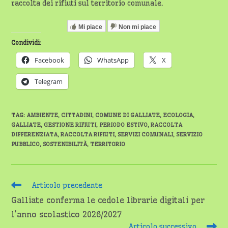
raccolta dei rifiuti sul territorio comunale.
Mi piace
Non mi piace
Condividi:
Facebook
WhatsApp
X
Telegram
TAG
:
AMBIENTE
,
CITTADINI
,
COMUNE DI GALLIATE
,
ECOLOGIA
,
GALLIATE
,
GESTIONE RIFIUTI
,
PERIODO ESTIVO
,
RACCOLTA
DIFFERENZIATA
,
RACCOLTA RIFIUTI
,
SERVIZI COMUNALI
,
SERVIZIO
PUBBLICO
,
SOSTENIBILITÀ
,
TERRITORIO
Leggi
Articolo precedente
altri
Galliate conferma le cedole librarie digitali per
articoli
l’anno scolastico 2026/2027
Articolo successivo