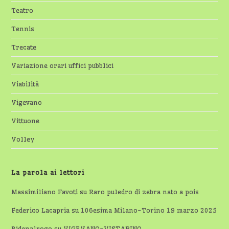
Teatro
Tennis
Trecate
Variazione orari uffici pubblici
Viabilità
Vigevano
Vittuone
Volley
La parola ai lettori
Massimiliano Favoti
su
Raro puledro di zebra nato a pois
Federico Lacapria
su
106esima Milano-Torino 19 marzo 2025
Bidenalrogo
su
VIGEVANO-VISTARINO