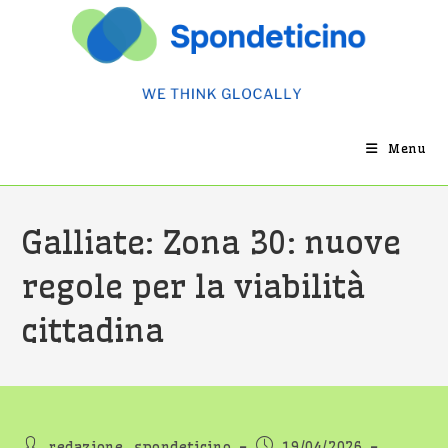
Salta
al
contenuto
Menu
Galliate: Zona 30: nuove
regole per la viabilità
cittadina
Autore
Articolo
redazione_spondeticino
19/04/2026