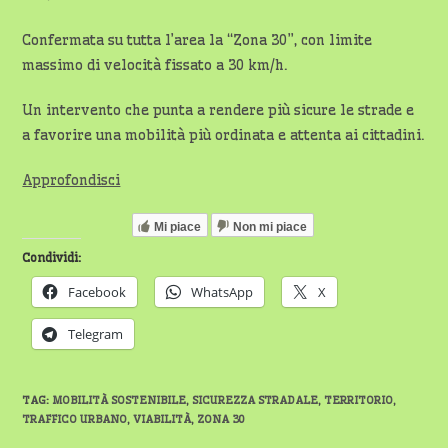
Confermata su tutta l’area la “Zona 30”, con limite
massimo di velocità fissato a 30 km/h.
Un intervento che punta a rendere più sicure le strade e
a favorire una mobilità più ordinata e attenta ai cittadini.
Approfondisci
Mi piace
Non mi piace
Condividi:
Facebook
WhatsApp
X
Telegram
TAG
:
MOBILITÀ SOSTENIBILE
,
SICUREZZA STRADALE
,
TERRITORIO
,
TRAFFICO URBANO
,
VIABILITÀ
,
ZONA 30