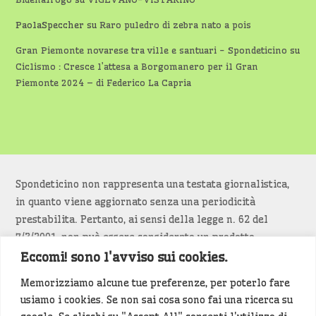
PaolaSpeccher
su
Raro puledro di zebra nato a pois
Gran Piemonte novarese tra ville e santuari - Spondeticino
su
Ciclismo : Cresce l’attesa a Borgomanero per il Gran
Piemonte 2024 – di Federico La Capria
Spondeticino non rappresenta una testata giornalistica,
in quanto viene aggiornato senza una periodicità
prestabilita. Pertanto, ai sensi della legge n. 62 del
7/3/2001, non può essere considerato un prodotto
editoriale.
Eccomi! sono l'avviso sui cookies.
Memorizziamo alcune tue preferenze, per poterlo fare
Siamo attenti a non violare copyright e diritti
usiamo i cookies. Se non sai cosa sono fai una ricerca su
d’immagine. Se un contenuto è di tua proprietà e vuoi