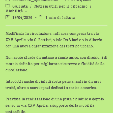
dell'articolo:
pubblicato:
Categoria
Galliate
/
Notizie utili per il cittadino
/
dell'articolo:
Viabilità
Ultima
Tempo
19/04/2026
1 min di lettura
modifica
di
dell'articolo:
lettura:
Modificata la circolazione nell’area compresa tra via
XXV Aprile, via C. Battisti, viale Da Vinci e via Alberio
con una nuova organizzazione del traffico urbano.
Numerose strade diventano a senso unico, con direzioni di
marcia definite per migliorare sicurezza e fluidità della
circolazione.
Introdotti anche divieti di sosta permanenti in diversi
tratti, oltre a nuovi spazi dedicati a carico e scarico.
Prevista la realizzazione di una pista ciclabile a doppio
senso in via XXV Aprile, a supporto della mobilità
sostenibile.