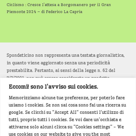
Ciclismo : Cresce l’attesa a Borgomanero per il Gran
Piemonte 2024 – di Federico La Capria
Spondeticino non rappresenta una testata giornalistica,
in quanto viene aggiornato senza una periodicità
prestabilita. Pertanto, ai sensi della legge n. 62 del
7/3/2001, non può essere considerato un prodotto
editoriale.
Eccomi! sono l'avviso sui cookies.
Memorizziamo alcune tue preferenze, per poterlo fare
Siamo attenti a non violare copyright e diritti
usiamo i cookies. Se non sai cosa sono fai una ricerca su
d’immagine. Se un contenuto è di tua proprietà e vuoi
google. Se clicchi su "Accept All" consenti l'utilizzo di
richiederne la rimozione
diccelo
(<- clicca per inviarci un
tutti, proprio tutti i cookies. Se voi dare un'occhiata e
messaggio).
attivarne solo alcuni clicca su "Cookies settings" - We
use cookies on our website to give you the most
Alcuni articoli sono generati in bozza rielaborando, con