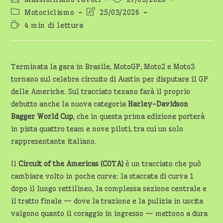
dell'articolo:
pubblicato:
Categoria
Ultima
Motociclismo
25/03/2026
dell'articolo:
modifica
Tempo
4 min di lettura
dell'articolo:
di
lettura:
Terminata la gara in Brasile, MotoGP, Moto2 e Moto3
tornano sul celebre circuito di Austin per disputare il GP
delle Americhe. Sul tracciato texano farà il proprio
debutto anche la nuova categoria
Harley-Davidson
Bagger World Cup
, che in questa prima edizione porterà
in pista quattro team e nove piloti, tra cui un solo
rappresentante italiano.
Il
Circuit of the Americas (COTA)
è un tracciato che può
cambiare volto in poche curve: la staccata di curva 1
dopo il lungo rettilineo, la complessa sezione centrale e
il tratto finale — dove la trazione e la pulizia in uscita
valgono quanto il coraggio in ingresso — mettono a dura