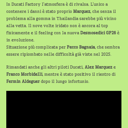
In Ducati Factory l’atmosfera è di rivalsa. L’unico a
contenere i danni è stato proprio
Marquez
, che senza il
problema alla gomma in Thailandia sarebbe più vicino
alla vetta. Il nove volte iridato non è ancora al top
fisicamente e il feeling con la nuova
Desmosedici GP26
è
in evoluzione.
Situazione più complicata per
Pecco Bagnaia
, che sembra
essere ripiombato nelle difficoltà già viste nel 2025.
Rimandati anche gli altri piloti Ducati,
Alex Marquez
e
Franco Morbidelli
, mentre è stato positivo il rientro di
Fermin Aldeguer
dopo il lungo infortunio.