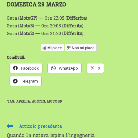
DOMENICA 29 MARZO
Gara (
MotoGP
) — Ore 23:05 (
Differita
)
Gara (
Moto3
) — Ore 20:05 (
Differita
)
Gara (
Moto2
) — Ore 21:20 (
Differita
)
Mi piace
Non mi piace
Condividi:
Facebook
WhatsApp
X
Telegram
TAG
:
APRILIA
,
AUSTIN
,
MOTOGP
Leggi
Articolo precedente
altri
Quando la natura ispira l’ingegneria
articoli