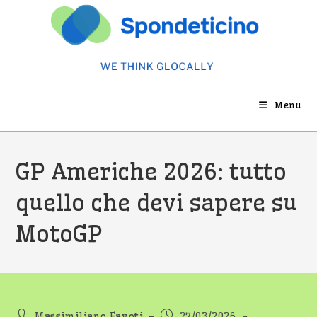
Salta
al
contenuto
Menu
GP Americhe 2026: tutto
quello che devi sapere su
MotoGP
Autore
Articolo
Massimiliano Favoti
27/03/2026