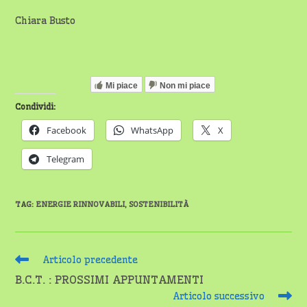
Chiara Busto
Mi piace
Non mi piace
Condividi:
Facebook
WhatsApp
X
Telegram
TAG
:
ENERGIE RINNOVABILI
,
SOSTENIBILITÀ
Leggi
Articolo precedente
altri
B.C.T. : PROSSIMI APPUNTAMENTI
articoli
Articolo successivo