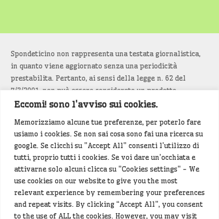
Spondeticino non rappresenta una testata giornalistica,
in quanto viene aggiornato senza una periodicità
prestabilita. Pertanto, ai sensi della legge n. 62 del
7/3/2001, non può essere considerato un prodotto
editoriale.
Eccomi! sono l'avviso sui cookies.
Memorizziamo alcune tue preferenze, per poterlo fare
Siamo attenti a non violare copyright e diritti
usiamo i cookies. Se non sai cosa sono fai una ricerca su
d’immagine. Se un contenuto è di tua proprietà e vuoi
google. Se clicchi su "Accept All" consenti l'utilizzo di
richiederne la rimozione
diccelo
(<- clicca per inviarci un
tutti, proprio tutti i cookies. Se voi dare un'occhiata e
messaggio).
attivarne solo alcuni clicca su "Cookies settings" - We
use cookies on our website to give you the most
Alcuni articoli sono generati in bozza rielaborando, con
relevant experience by remembering your preferences
l'intelligenza artificiale generativa, contenuti
and repeat visits. By clicking “Accept All”, you consent
provenienti da fonti istituzionali e altri siti di interesse
to the use of ALL the cookies. However, you may visit