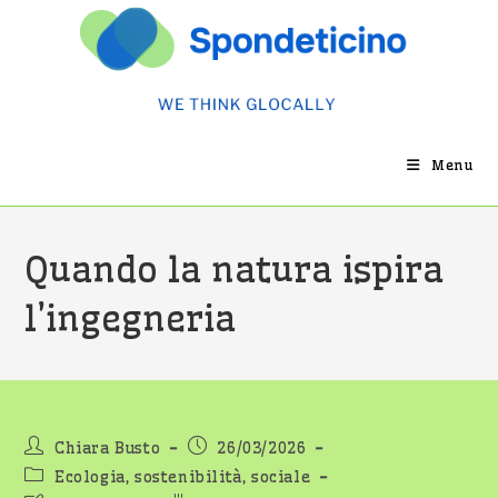
Salta
al
contenuto
Menu
Quando la natura ispira
l’ingegneria
Autore
Articolo
Chiara Busto
26/03/2026
dell'articolo:
pubblicato:
Categoria
Ecologia, sostenibilità, sociale
dell'articolo: