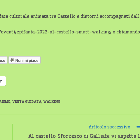
iata culturale animata tra Castello e dintorni accompagnati dall
it/eventi/epifania-2023-al-castello-smart-walking/ o chiamando
ace
Non mi piace
am
RISMO
,
VISITA GUIDATA
,
WALKING
Articolo successivo
Al castello Sforzesco di Galliate vi aspetta 