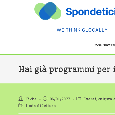
Salta
al
contenuto
Cosa succede
Hai già programmi per i
Autore
Articolo
Categoria
Kikka
06/01/2023
Eventi, cultura 
dell'articolo:
pubblicato:
dell'articolo:
Tempo
1 min di lettura
di
lettura: