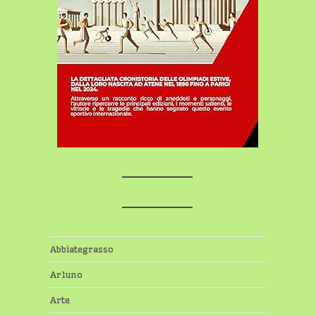
Abbiategrasso
Arluno
Arte