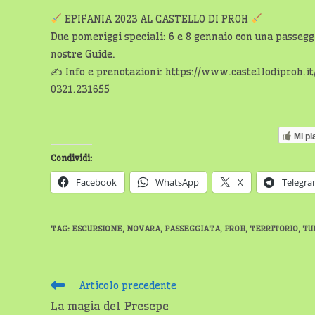
EPIFANIA 2023 AL CASTELLO DI PROH
Due pomeriggi speciali: 6 e 8 gennaio con una passegg
nostre Guide.
✍️ Info e prenotazioni: https://www.castellodiproh.
0321.231655
Mi pi
Condividi:
Facebook
WhatsApp
X
Telegr
TAG
:
ESCURSIONE
,
NOVARA
,
PASSEGGIATA
,
PROH
,
TERRITORIO
,
TU
Leggi
Articolo precedente
altri
La magia del Presepe
articoli