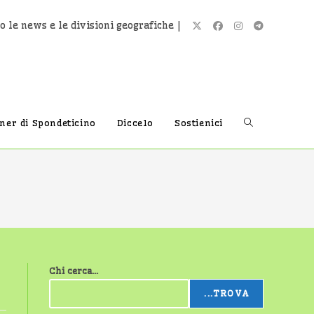
o le news e le divisioni geografiche |
Attiva/disatti
tner di Spondeticino
Diccelo
Sostienici
la
ricerca
Chi cerca...
sul
...TROVA