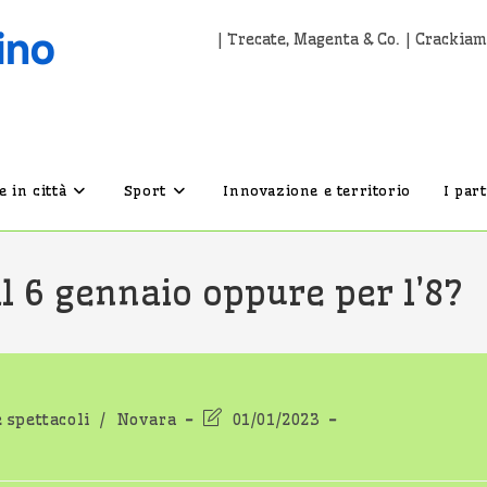
| Trecate, Magenta & Co. | Crackiam
 in città
Sport
Innovazione e territorio
I par
l 6 gennaio oppure per l’8?
Ultima
e spettacoli
/
Novara
01/01/2023
modifica
dell'articolo: