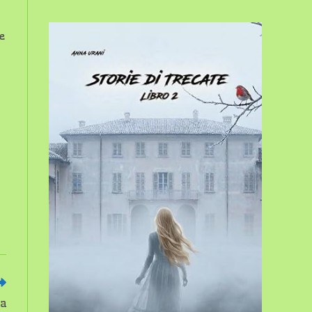
sito
e
web
la