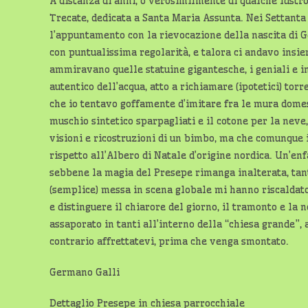
A distanza di anni, o verosimilmente di qualche lustro
Trecate, dedicata a Santa Maria Assunta. Nei Settanta 
l’appuntamento con la rievocazione della nascita di
con puntualissima regolarità, e talora ci andavo insi
ammiravano quelle statuine gigantesche, i geniali e in
autentico dell’acqua, atto a richiamare (ipotetici) tor
che io tentavo goffamente d’imitare fra le mura domes
muschio sintetico sparpagliati e il cotone per la neve,
visioni e ricostruzioni di un bimbo, ma che comunque 
rispetto all’Albero di Natale d’origine nordica. Un’enf
sebbene la magia del Presepe rimanga inalterata, tant
(semplice) messa in scena globale mi hanno riscaldato 
e distinguere il chiarore del giorno, il tramonto e la
assaporato in tanti all’interno della “chiesa grande”,
contrario affrettatevi, prima che venga smontato.
Germano Galli
Dettaglio Presepe in chiesa parrocchiale