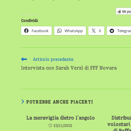
Mi pi
Condividi:
Facebook
WhatsApp
X
Telegr
Leggi
Articolo precedente
altri
Intervista con Sarah Verzì di FFF Novara
articoli
POTREBBE ANCHE PIACERTI
La meraviglia dietro l’angolo
Distribu
volontari
23/11/2022
di Boff