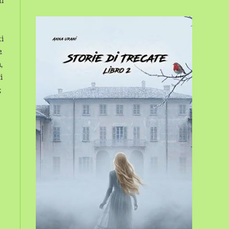
di
sito
i
web
e
,
i
;