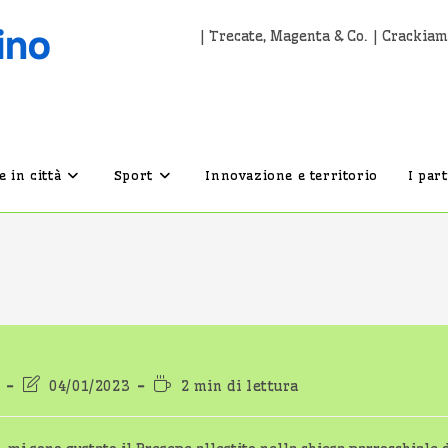
| Trecate, Magenta & Co. | Crackiam
 in città
Sport
Innovazione e territorio
I par
Ultima
Tempo
04/01/2023
2 min di lettura
lo:
modifica
di
dell'articolo:
lettura: