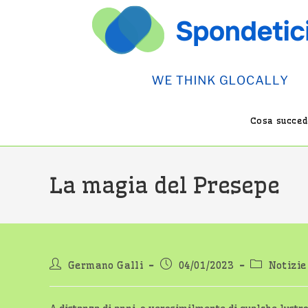
Salta
al
contenuto
Cosa succede
La magia del Presepe
Autore
Articolo
Categoria
Germano Galli
04/01/2023
Notizie
dell'articolo:
pubblicato:
dell'artico