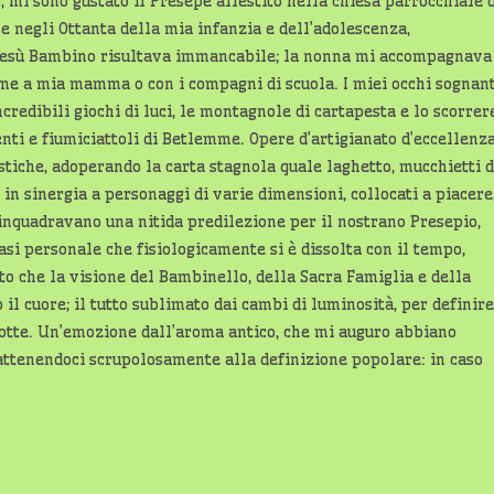
, mi sono gustato il Presepe allestito nella chiesa parrocchiale 
e negli Ottanta della mia infanzia e dell’adolescenza,
 Gesù Bambino risultava immancabile; la nonna mi accompagnava
eme a mia mamma o con i compagni di scuola. I miei occhi sognant
credibili giochi di luci, le montagnole di cartapesta e lo scorrer
renti e fiumiciattoli di Betlemme. Opere d’artigianato d’eccellenza
tiche, adoperando la carta stagnola quale laghetto, mucchietti d
 in sinergia a personaggi di varie dimensioni, collocati a piacere
inquadravano una nitida predilezione per il nostrano Presepio,
asi personale che fisiologicamente si è dissolta con il tempo,
o che la visione del Bambinello, della Sacra Famiglia e della
il cuore; il tutto sublimato dai cambi di luminosità, per definire
 notte. Un’emozione dall’aroma antico, che mi auguro abbiano
 attenendoci scrupolosamente alla definizione popolare: in caso