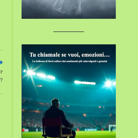
er
8?