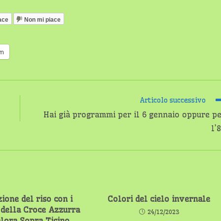
ace
Non mi piace
am
Articolo successivo
Hai già programmi per il 6 gennaio oppure p
l’
zione del riso con i
Colori del cielo invernale
 della Croce Azzurra
24/12/2023
alora Sopra Ticino