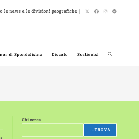
o le news e le divisioni geografiche |
Attiva/disatti
tner di Spondeticino
Diccelo
Sostienici
la
ricerca
Chi cerca...
sul
...TROVA