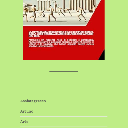
Abbiategrasso
Arluno
Arte