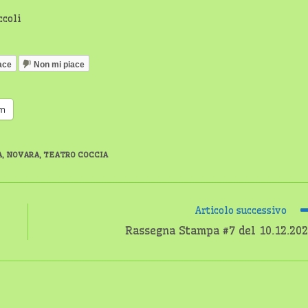
ccoli
ace
Non mi piace
am
A
,
NOVARA
,
TEATRO COCCIA
Articolo successivo
Rassegna Stampa #7 del 10.12.20