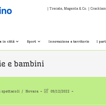
| Trecate, Magenta & Co. | Crackiam
 in città
Sport
Innovazione e territorio
I par
ie e bambini
Ultima
e spettacoli
/
Novara
09/12/2022
modifica
dell'articolo: