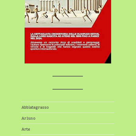
Abbiategrasso
Arluno
Arte