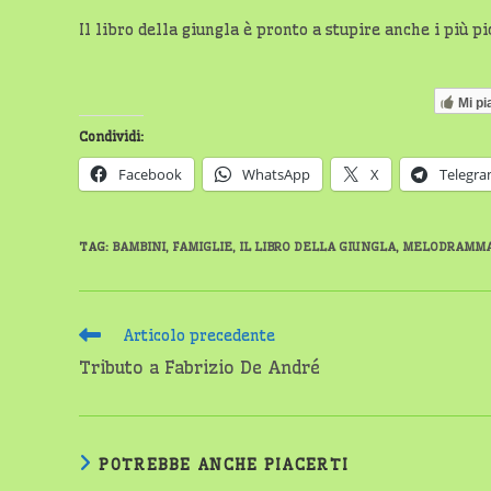
Il libro della giungla è pronto a stupire anche i più pi
Mi pi
Condividi:
Facebook
WhatsApp
X
Telegr
TAG
:
BAMBINI
,
FAMIGLIE
,
IL LIBRO DELLA GIUNGLA
,
MELODRAMM
Leggi
Articolo precedente
altri
Tributo a Fabrizio De André
articoli
POTREBBE ANCHE PIACERTI