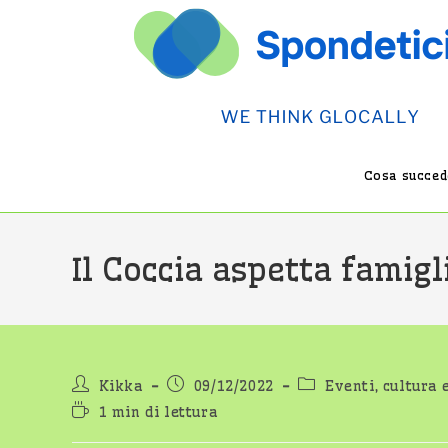
Salta
al
contenuto
Cosa succede
Il Coccia aspetta famigl
Autore
Articolo
Categoria
Kikka
09/12/2022
Eventi, cultura 
dell'articolo:
pubblicato:
dell'articolo:
Tempo
1 min di lettura
di
lettura: