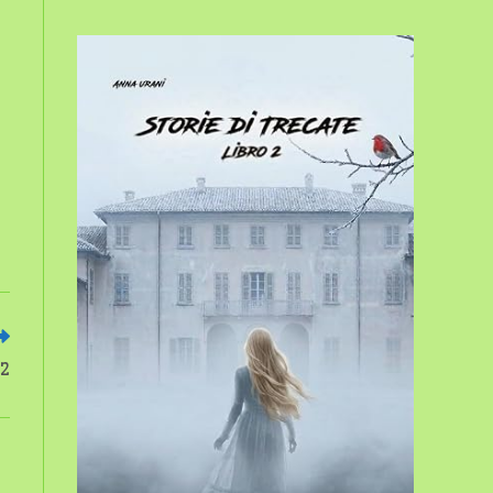
sito
web
22