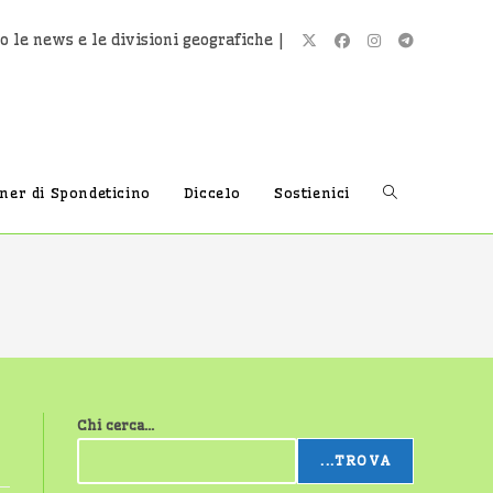
o le news e le divisioni geografiche |
Attiva/disatti
tner di Spondeticino
Diccelo
Sostienici
la
ricerca
Chi cerca...
sul
...TROVA