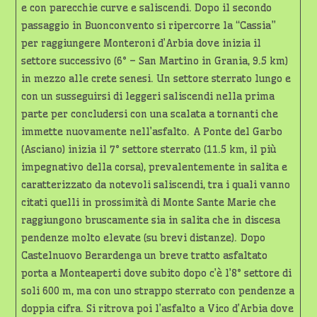
e con parecchie curve e saliscendi. Dopo il secondo
passaggio in Buonconvento si ripercorre la “Cassia”
per raggiungere Monteroni d’Arbia dove inizia il
settore successivo (6° – San Martino in Grania, 9.5 km)
in mezzo alle crete senesi. Un settore sterrato lungo e
con un susseguirsi di leggeri saliscendi nella prima
parte per concludersi con una scalata a tornanti che
immette nuovamente nell’asfalto. A Ponte del Garbo
(Asciano) inizia il 7° settore sterrato (11.5 km, il più
impegnativo della corsa), prevalentemente in salita e
caratterizzato da notevoli saliscendi, tra i quali vanno
citati quelli in prossimità di Monte Sante Marie che
raggiungono bruscamente sia in salita che in discesa
pendenze molto elevate (su brevi distanze). Dopo
Castelnuovo Berardenga un breve tratto asfaltato
porta a Monteaperti dove subito dopo c’è l’8° settore di
soli 600 m, ma con uno strappo sterrato con pendenze a
doppia cifra. Si ritrova poi l’asfalto a Vico d’Arbia dove