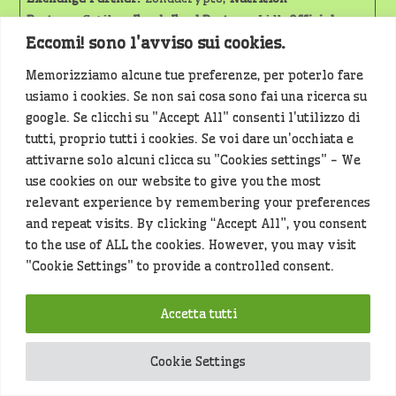
Partner:
Cetilar;
Fresh Food Partner:
Lidl;
Official
Eccomi! sono l'avviso sui cookies.
Shoe:
DMT;
Official Partner:
Shimano;
Technical
Textiles Partner:
Sitip;
Official Water:
Lauretana;
Ride
Memorizziamo alcune tue preferenze, per poterlo fare
Green Partner:
6 Toscana.
usiamo i cookies. Se non sai cosa sono fai una ricerca su
google. Se clicchi su "Accept All" consenti l'utilizzo di
tutti, proprio tutti i cookies. Se voi dare un'occhiata e
attivarne solo alcuni clicca su "Cookies settings" - We
Photo credits:
LaPresse
use cookies on our website to give you the most
relevant experience by remembering your preferences
Mi piace
1
Non mi piace
and repeat visits. By clicking “Accept All”, you consent
Condividi:
to the use of ALL the cookies. However, you may visit
Facebook
WhatsApp
X
"Cookie Settings" to provide a controlled consent.
Telegram
Accetta tutti
Cookie Settings
Leggi
Articolo precedente