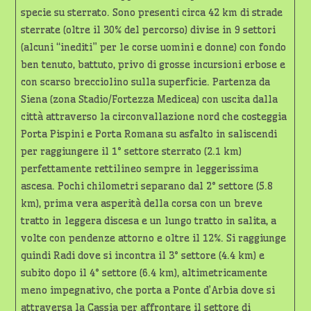
specie su sterrato. Sono presenti circa 42 km di strade
sterrate (oltre il 30% del percorso) divise in 9 settori
(alcuni “inediti” per le corse uomini e donne) con fondo
ben tenuto, battuto, privo di grosse incursioni erbose e
con scarso brecciolino sulla superficie. Partenza da
Siena (zona Stadio/Fortezza Medicea) con uscita dalla
città attraverso la circonvallazione nord che costeggia
Porta Pispini e Porta Romana su asfalto in saliscendi
per raggiungere il 1° settore sterrato (2.1 km)
perfettamente rettilineo sempre in leggerissima
ascesa. Pochi chilometri separano dal 2° settore (5.8
km), prima vera asperità della corsa con un breve
tratto in leggera discesa e un lungo tratto in salita, a
volte con pendenze attorno e oltre il 12%. Si raggiunge
quindi Radi dove si incontra il 3° settore (4.4 km) e
subito dopo il 4° settore (6.4 km), altimetricamente
meno impegnativo, che porta a Ponte d’Arbia dove si
attraversa la Cassia per affrontare il settore di