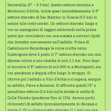
Serravalle, (5° – 9.3 km). Questo settore termina a
Monteroni d’Arbia. Inizia quasi immediatamente il 6°
settore sterrato di San Martino in Grania (9.5 km) in
mezzo alle crete senesi. Un settore sterrato lungo e
con un susseguirsi di leggeri saliscendi nella prima
parte per concludersi con una scalata a curvoni ripidi
che immette nuovamente nell’asfalto. Prima di
Castelnuovo Berardenga la corsa svolta verso
Guistrigona dove è posto il 7° settore sterrato con una
discesa veloce e una risalita in soli 1.1 km. Poco dopo
si incontra il 8° settore di soli 800 m a Montaperti, ma
con pendenze a doppia cifra lungo lo strappo. Si
ritrova poi l’asfalto a Vico d’Arbia e si supera, sempre
su asfalto, Pieve a Bozzone. Si affronta quindi l’9° e
penultimo settore (2.4 km) sulla strada in salita di
Colle Pinzuto (pendenze fino al 15%). Ancora pochi
chilometri di asfalto (prevalentemente in discesa) e
inizia il 10° e ultimo tratto sterrato (1.1 km) con una