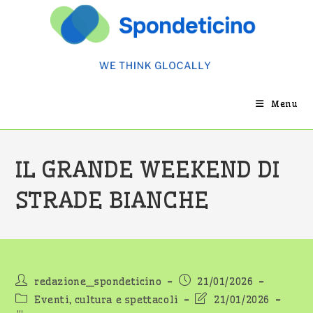
Salta
al
contenuto
Menu
IL GRANDE WEEKEND DI
STRADE BIANCHE
Autore
Articolo
redazione_spondeticino
21/01/2026
dell'articolo:
pubblicato:
Categoria
Ultima
Eventi, cultura e spettacoli
21/01/2026
dell'articolo:
modifica