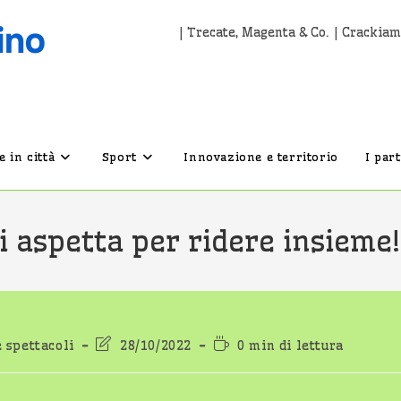
| Trecate, Magenta & Co. | Crackiam
 in città
Sport
Innovazione e territorio
I par
vi aspetta per ridere insieme!
Ultima
Tempo
e spettacoli
28/10/2022
0 min di lettura
modifica
di
dell'articolo:
lettura: