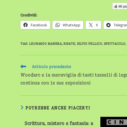
Mi pi
Condividi:
Facebook
WhatsApp
X
Telegr
TAG
:
LEONARDO MANERA
,
RISATE
,
SILVIO PELLICO
,
SPETTACOLO
,
Leggi
Articolo precedente
altri
Woodarc e la meraviglia di tanti tasselli di le
articoli
continua con le sue esposizioni
POTREBBE ANCHE PIACERTI
Scrittura, mistero e fantasia: a