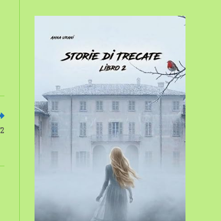
sito
web
22