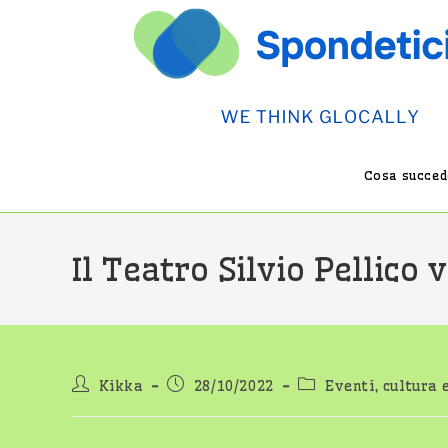
Salta
al
contenuto
Cosa succede
Il Teatro Silvio Pellico 
Autore
Articolo
Categoria
Kikka
28/10/2022
Eventi, cultura 
dell'articolo:
pubblicato:
dell'articolo: