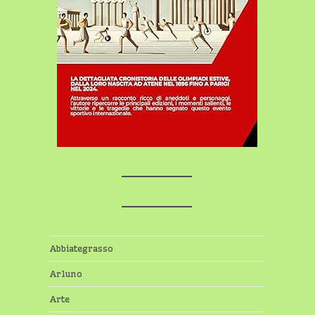
Abbiategrasso
Arluno
Arte