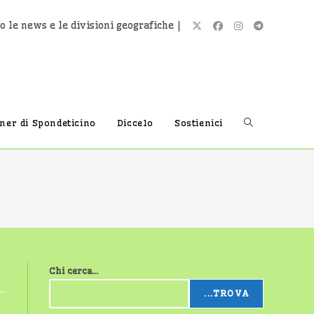
o le news e le divisioni geografiche |
Attiva/disatti
tner di Spondeticino
Diccelo
Sostienici
la
ricerca
Chi cerca...
sul
...TROVA