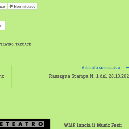
ace
Non mi piace
am
TEATRO
,
TRECATE
Articolo successivo
gno
Rassegna Stampa N. 1 del 28.10.20
WMF lancia il Music Fest: