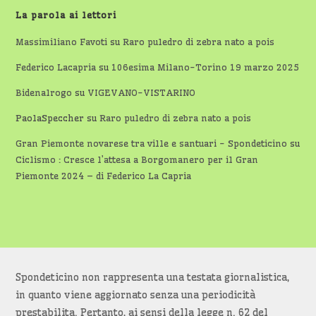
La parola ai lettori
Massimiliano Favoti
su
Raro puledro di zebra nato a pois
Federico Lacapria
su
106esima Milano-Torino 19 marzo 2025
Bidenalrogo
su
VIGEVANO-VISTARINO
PaolaSpeccher
su
Raro puledro di zebra nato a pois
Gran Piemonte novarese tra ville e santuari - Spondeticino
su
Ciclismo : Cresce l’attesa a Borgomanero per il Gran
Piemonte 2024 – di Federico La Capria
Spondeticino non rappresenta una testata giornalistica,
in quanto viene aggiornato senza una periodicità
prestabilita. Pertanto, ai sensi della legge n. 62 del