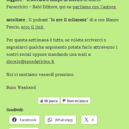
Paracchini – Babi Editore, qui ne
parliamo con l’autore
.
ascoltare
: Il podcast “
Io ero il milanese
” di e con Mauro
Pescio,
ecco il link
.
Per questa settimana è tutto, se volete scriverci o
segnalarci qualche argomento potete farlo attraverso i
nostri social oppure mandando una mail a:
diccelo@spondeticino.it
Noi ci sentiamo venerdì prossimo.
Buon Weekend
Mi piace
Non mi piace
Condividi:
Facebook
WhatsApp
X