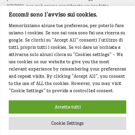
7/3/2001, non può essere considerato un prodotto
editoriale.
Eccomi! sono l'avviso sui cookies.
Memorizziamo alcune tue preferenze, per poterlo fare
Siamo attenti a non violare copyright e diritti
usiamo i cookies. Se non sai cosa sono fai una ricerca su
d’immagine. Se un contenuto è di tua proprietà e vuoi
google. Se clicchi su "Accept All" consenti l'utilizzo di
richiederne la rimozione
diccelo
(<- clicca per inviarci un
tutti, proprio tutti i cookies. Se voi dare un'occhiata e
messaggio).
attivarne solo alcuni clicca su "Cookies settings" - We
use cookies on our website to give you the most
Alcuni articoli sono generati in bozza rielaborando, con
relevant experience by remembering your preferences
l'intelligenza artificiale generativa, contenuti
and repeat visits. By clicking “Accept All”, you consent
provenienti da fonti istituzionali e altri siti di interesse
to the use of ALL the cookies. However, you may visit
locale. Prima della pubblicazioni l'articolo viene
"Cookie Settings" to provide a controlled consent.
controllato dalla redazione.
Accetta tutti
Hey che fine fanno i miei dati (privacy policy)
?
Cookie Settings