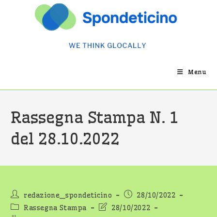
Salta
al
contenuto
Menu
Rassegna Stampa N. 1
del 28.10.2022
Autore
Articolo
redazione_spondeticino
28/10/2022
dell'articolo:
pubblicato:
Categoria
Ultima
Rassegna Stampa
28/10/2022
dell'articolo:
modifica