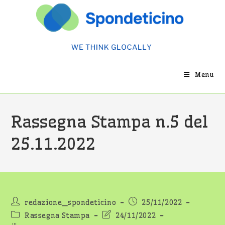
Salta
al
contenuto
Menu
Rassegna Stampa n.5 del
25.11.2022
Autore
Articolo
redazione_spondeticino
25/11/2022
dell'articolo:
pubblicato:
Categoria
Ultima
Rassegna Stampa
24/11/2022
dell'articolo:
modifica