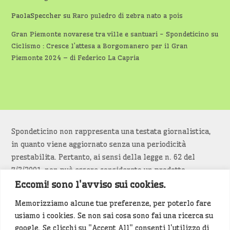
PaolaSpeccher
su
Raro puledro di zebra nato a pois
Gran Piemonte novarese tra ville e santuari - Spondeticino
su
Ciclismo : Cresce l’attesa a Borgomanero per il Gran
Piemonte 2024 – di Federico La Capria
Spondeticino non rappresenta una testata giornalistica,
in quanto viene aggiornato senza una periodicità
prestabilita. Pertanto, ai sensi della legge n. 62 del
7/3/2001, non può essere considerato un prodotto
editoriale.
Eccomi! sono l'avviso sui cookies.
Memorizziamo alcune tue preferenze, per poterlo fare
Siamo attenti a non violare copyright e diritti
usiamo i cookies. Se non sai cosa sono fai una ricerca su
d’immagine. Se un contenuto è di tua proprietà e vuoi
google. Se clicchi su "Accept All" consenti l'utilizzo di