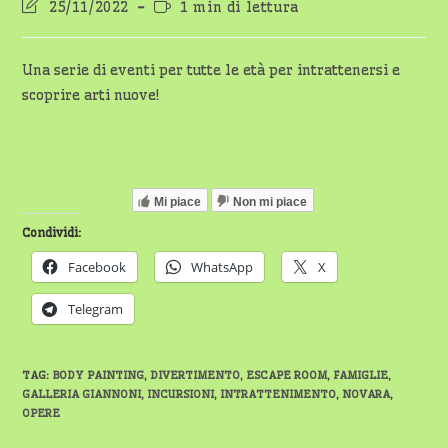
Ultima
Tempo
25/11/2022
1 min di lettura
modifica
di
dell'articolo:
lettura:
Una serie di eventi per tutte le età per intrattenersi e
scoprire arti nuove!
Mi piace
Non mi piace
Condividi:
Facebook
WhatsApp
X
Telegram
TAG
:
BODY PAINTING
,
DIVERTIMENTO
,
ESCAPE ROOM
,
FAMIGLIE
,
GALLERIA GIANNONI
,
INCURSIONI
,
INTRATTENIMENTO
,
NOVARA
,
OPERE