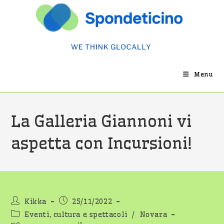
Salta
al
contenuto
Menu
La Galleria Giannoni vi
aspetta con Incursioni!
Autore
Articolo
Kikka
25/11/2022
dell'articolo:
pubblicato:
Categoria
Eventi, cultura e spettacoli
/
Novara
dell'articolo: