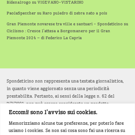
Bidenalrogo
su
VIGEVANO-VISTARINO
PaolaSpeccher
su
Raro puledro di zebra nato a pois
Gran Piemonte novarese tra ville e santuari - Spondeticino
su
Ciclismo : Cresce l’attesa a Borgomanero per il Gran
Piemonte 2024 – di Federico La Capria
Spondeticino non rappresenta una testata giornalistica,
in quanto viene aggiornato senza una periodicità
prestabilita. Pertanto, ai sensi della legge n. 62 del
7/3/2001, non può essere considerato un prodotto
editoriale.
Eccomi! sono l'avviso sui cookies.
Memorizziamo alcune tue preferenze, per poterlo fare
Siamo attenti a non violare copyright e diritti
usiamo i cookies. Se non sai cosa sono fai una ricerca su
d’immagine. Se un contenuto è di tua proprietà e vuoi