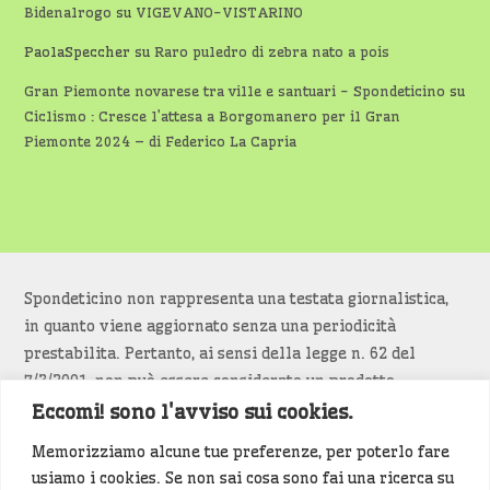
Bidenalrogo
su
VIGEVANO-VISTARINO
PaolaSpeccher
su
Raro puledro di zebra nato a pois
Gran Piemonte novarese tra ville e santuari - Spondeticino
su
Ciclismo : Cresce l’attesa a Borgomanero per il Gran
Piemonte 2024 – di Federico La Capria
Spondeticino non rappresenta una testata giornalistica,
in quanto viene aggiornato senza una periodicità
prestabilita. Pertanto, ai sensi della legge n. 62 del
7/3/2001, non può essere considerato un prodotto
editoriale.
Eccomi! sono l'avviso sui cookies.
Memorizziamo alcune tue preferenze, per poterlo fare
Siamo attenti a non violare copyright e diritti
usiamo i cookies. Se non sai cosa sono fai una ricerca su
d’immagine. Se un contenuto è di tua proprietà e vuoi