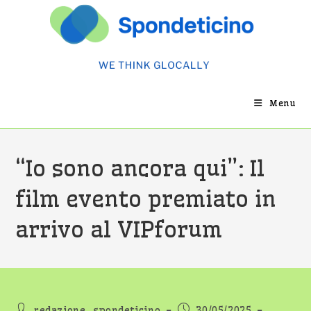
Salta
al
contenuto
Menu
“Io sono ancora qui”: Il
film evento premiato in
arrivo al VIPforum
Autore
Articolo
redazione_spondeticino
30/05/2025