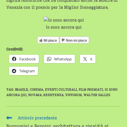
dignità femminile che ha conquistato anche la Mostra di
Venezia con il premio per la Miglior Sceneggiatura.
Io sono ancora qui
Mi piace
Non mi piace
Condividi:
Facebook
WhatsApp
X
Telegram
TAG
:
BRASILE
,
CINEMA
,
EVENTI CULTURALI
,
FILM PREMIATI
,
IO SONO
ANCORA QUI
,
NOVARA
,
RESISTENZA
,
VIPFORUM
,
WALTER SALLES
Leggi
Articolo precedente
altri
Borromini e Bernini: architettura e rivalità al