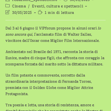
dell'articolo:
pubblicato:
Categoria
Cinema
/
Eventi, cultura e spettacoli
dell'articolo:
Ultima
Tempo
30/05/2025
1 min di lettura
modifica
di
dell'articolo:
lettura:
Dal 3 al 6 giugno il VIPforum propone in alcuni orari
Io
sono ancora qui
, l’acclamato film di Walter Salles,
vincitore dell’Oscar come Miglior Film Internazionale.
Ambientato nel Brasile del 1971, racconta la storia di
Eunice, madre di cinque figli, che affronta con coraggio la
scomparsa forzata del marito sotto la dittatura militare.
Un film potente e commovente, sorretto dalla
straordinaria interpretazione di Fernanda Torres,
premiata con il Golden Globe come Miglior Attrice
Protagonista.
Tra poesia e lotta, una storia di resistenza, amore e