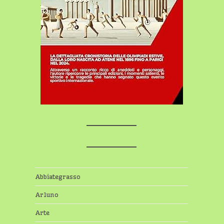
Abbiategrasso
Arluno
Arte