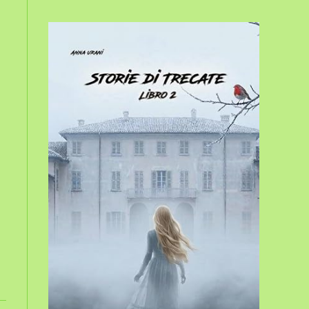
sito
web