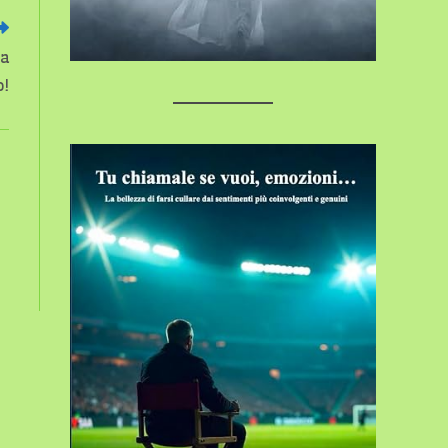
ra
o!