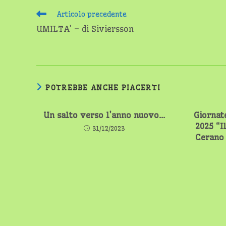
Leggi
Articolo precedente
altri
UMILTA’ – di Siviersson
articoli
POTREBBE ANCHE PIACERTI
Un salto verso l’anno nuovo…
Giornat
2025 “I
31/12/2023
Cerano 