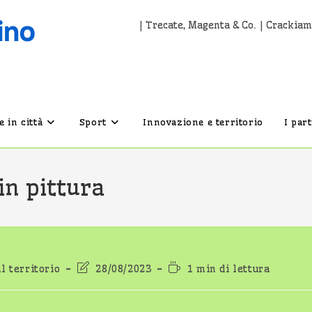
| Trecate, Magenta & Co. | Crackiam
 in città
Sport
Innovazione e territorio
I par
n pittura
Ultima
Tempo
l territorio
28/08/2023
1 min di lettura
modifica
di
dell'articolo:
lettura: