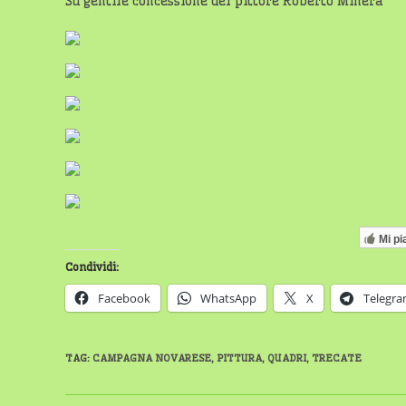
Su gentile concessione del pittore Roberto Minera
Mi pi
Condividi:
Facebook
WhatsApp
X
Telegr
TAG
:
CAMPAGNA NOVARESE
,
PITTURA
,
QUADRI
,
TRECATE