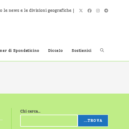
o le news e le divisioni geografiche |
Attiva/disatti
tner di Spondeticino
Diccelo
Sostienici
la
ricerca
Chi cerca...
sul
...TROVA