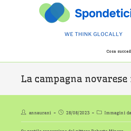
Salta
al
contenuto
Cosa succede
La campagna novarese i
Autore
Articolo
Categoria
annaurani
28/08/2023
Immagini da
dell'articolo:
pubblicato:
dell'articolo: