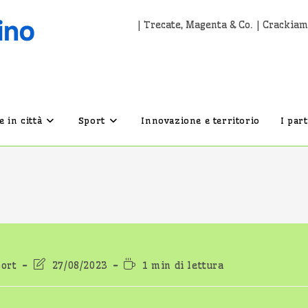
| Trecate, Magenta & Co. | Crackiam
 in città
Sport
Innovazione e territorio
I par
Ultima
Tempo
ort
27/08/2023
1 min di lettura
modifica
di
dell'articolo:
lettura: