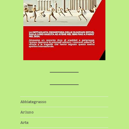
Abbiategrasso
Arluno
Arte