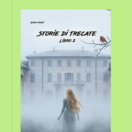
sito
web