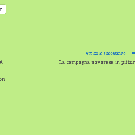
am
Articolo successivo
A
La campagna novarese in pittu
on