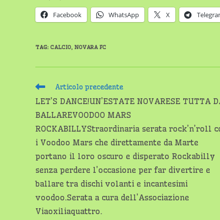
Facebook
WhatsApp
X
Telegr
TAG
:
CALCIO
,
NOVARA FC
Leggi
Articolo precedente
altri
LET’S DANCE!UN’ESTATE NOVARESE TUTTA D
articoli
BALLAREVOODOO MARS
ROCKABILLYStraordinaria serata rock’n’roll c
i Voodoo Mars che direttamente da Marte
portano il loro oscuro e disperato Rockabilly
senza perdere l’occasione per far divertire e
ballare tra dischi volanti e incantesimi
voodoo.Serata a cura dell’Associazione
Viaoxiliaquattro.