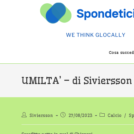
Salta
al
contenuto
Cosa succede
UMILTA’ – di Siviersson
Autore
Articolo
Categoria
Siviersson
27/08/2023
Calcio
/
Sp
dell'articolo:
pubblicato:
dell'articolo: