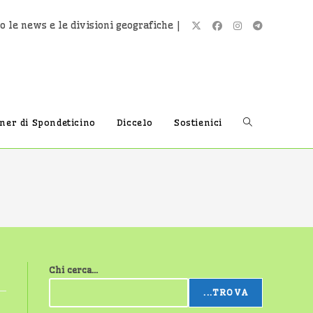
o le news e le divisioni geografiche |
Attiva/disatti
tner di Spondeticino
Diccelo
Sostienici
la
ricerca
Chi cerca...
sul
...TROVA