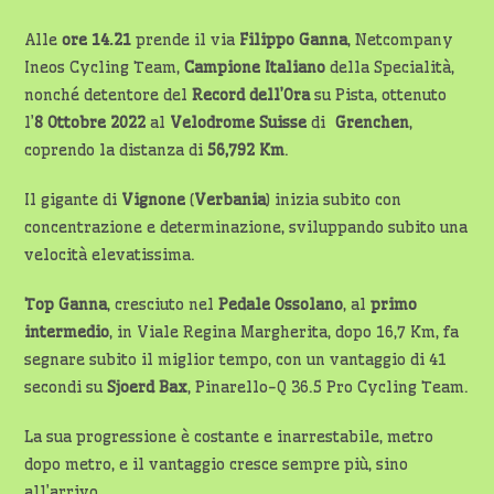
Alle
ore 14.21
prende il via
Filippo Ganna
, Netcompany
Ineos Cycling Team,
Campione Italiano
della Specialità,
nonché detentore del
Record dell’Ora
su Pista, ottenuto
l’
8 Ottobre 2022
al
Velodrome Suisse
di
Grenchen
,
coprendo la distanza di
56,792 Km
.
Il gigante di
Vignone
(
Verbania
) inizia subito con
concentrazione e determinazione, sviluppando subito una
velocità elevatissima.
Top Ganna
, cresciuto nel
Pedale Ossolano
, al
primo
intermedio
, in Viale Regina Margherita, dopo 16,7 Km, fa
segnare subito il miglior tempo, con un vantaggio di 41
secondi su
Sjoerd Bax
, Pinarello-Q 36.5 Pro Cycling Team.
La sua progressione è costante e inarrestabile, metro
dopo metro, e il vantaggio cresce sempre più, sino
all’arrivo.