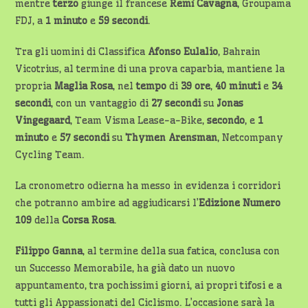
mentre
terzo
giunge il francese
Remì
Cavagna
, Groupama
FDJ, a
1 minuto
e
59 secondi
.
Tra gli uomini di Classifica
Afonso Eulalio
, Bahrain
Vicotrius, al termine di una prova caparbia, mantiene la
propria
Maglia Rosa
, nel
tempo
di
39
ore
,
40 minuti
e
34
secondi
, con un vantaggio di
27 secondi
su
Jonas
Vingegaard
, Team Visma Lease-a-Bike,
secondo
, e
1
minuto
e
57
secondi
su
Thymen Arensman
, Netcompany
Cycling Team.
La cronometro odierna ha messo in evidenza i corridori
che potranno ambire ad aggiudicarsi l’
Edizione Numero
109
della
Corsa Rosa
.
Filippo Ganna
, al termine della sua fatica, conclusa con
un Successo Memorabile, ha già dato un nuovo
appuntamento, tra pochissimi giorni, ai propri tifosi e a
tutti gli Appassionati del Ciclismo. L’occasione sarà la