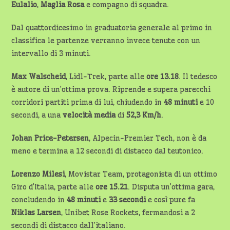
Eulalio
,
Maglia Rosa
e compagno di squadra.
Dal quattordicesimo in graduatoria generale al primo in
classifica le partenze verranno invece tenute con un
intervallo di 3 minuti.
Max Walscheid
, Lidl-Trek, parte alle
ore 13.18
. Il tedesco
è autore di un’ottima prova. Riprende e supera parecchi
corridori partiti prima di lui, chiudendo in
48 minuti
e 10
secondi, a una
velocità media
di
52,3 Km/h
.
Johan Price-Petersen
, Alpecin-Premier Tech, non è da
meno e termina a 12 secondi di distacco dal teutonico.
Lorenzo Milesi
, Movistar Team, protagonista di un ottimo
Giro d’Italia, parte alle
ore 15.21
. Disputa un’ottima gara,
concludendo in
48 minuti
e
33 secondi
e così pure fa
Niklas Larsen
, Unibet Rose Rockets, fermandosi a 2
secondi di distacco dall’italiano.