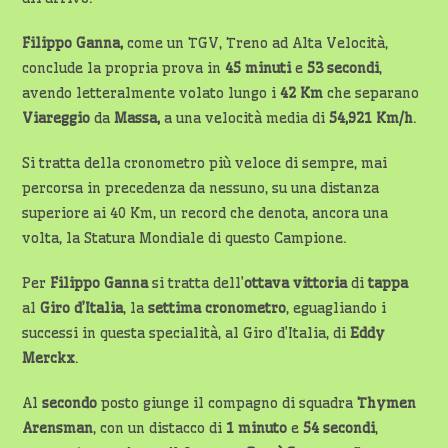
Filippo Ganna,
come un TGV, Treno ad Alta Velocità,
conclude la propria prova in
45 minuti
e
53 secondi
,
avendo letteralmente volato lungo i
42 Km
che separano
Viareggio
da
Massa,
a una velocità media di
54,921 Km/h
.
Si tratta della cronometro più veloce di sempre, mai
percorsa in precedenza da nessuno, su una distanza
superiore ai 40 Km, un record che denota, ancora una
volta, la Statura Mondiale di questo Campione.
Per
Filippo Ganna
si tratta dell’
ottava
vittoria
di
tappa
al
Giro d’Italia
, la
settima cronometro
, eguagliando i
successi in questa specialità, al Giro d’Italia, di
Eddy
Merckx
.
Al
secondo
posto giunge il compagno di squadra
Thymen
Arensman
, con un distacco di
1 minuto
e
54 secondi
,