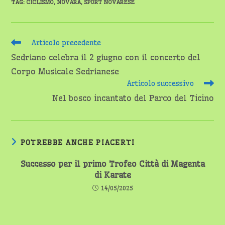
TAG
:
CICLISMO
,
NOVARA
,
SPORT NOVARESE
Leggi
Articolo precedente
altri
Sedriano celebra il 2 giugno con il concerto del
articoli
Corpo Musicale Sedrianese
Articolo successivo
Nel bosco incantato del Parco del Ticino
POTREBBE ANCHE PIACERTI
Successo per il primo Trofeo Città di Magenta
di Karate
14/05/2025