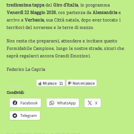
tredicesima tappa
del
Giro d’Italia
, in programma
Venerdì 22 Maggio 2026
, con partenza da
Alessandria
e
arrivo a
Verbania
, sua Città natale, dopo aver toccato i
territori del novarese e le terre di mezzo.
Non resta che prepararsi, attendere e incitare questo
Formidabile Campione, lungo le nostre strade, sicuri che
saprà regalarci ancora Grandi Emozioni.
Federico La Capria
Mi piace
11
Non mi piace
Condividi:
Facebook
WhatsApp
X
Telegram