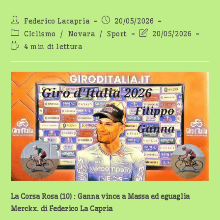
Autore
Articolo
Federico Lacapria
20/05/2026
dell'articolo:
pubblicato:
Categoria
Ultima
CIclismo
/
Novara
/
Sport
20/05/2026
dell'articolo:
modifica
Tempo
4 min di lettura
dell'articolo:
di
lettura:
La Corsa Rosa (10) : Ganna vince a Massa ed eguaglia
Merckx. di Federico La Capria