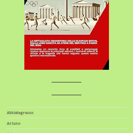
Abbiategrasso
Arluno