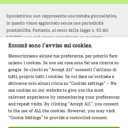
Spondeticino non rappresenta una testata giornalistica,
in quanto viene aggiornato senza una periodicità
prestabilita. Pertanto, ai sensi della legge n. 62 del
7/3/2001, non può essere considerato un prodotto
editoriale.
Eccomi! sono l'avviso sui cookies.
Memorizziamo alcune tue preferenze, per poterlo fare
Siamo attenti a non violare copyright e diritti
usiamo i cookies. Se non sai cosa sono fai una ricerca su
d’immagine. Se un contenuto è di tua proprietà e vuoi
google. Se clicchi su "Accept All" consenti l'utilizzo di
richiederne la rimozione
diccelo
(<- clicca per inviarci un
tutti, proprio tutti i cookies. Se voi dare un'occhiata e
messaggio).
attivarne solo alcuni clicca su "Cookies settings" - We
use cookies on our website to give you the most
Alcuni articoli sono generati in bozza rielaborando, con
relevant experience by remembering your preferences
l'intelligenza artificiale generativa, contenuti
and repeat visits. By clicking “Accept All”, you consent
provenienti da fonti istituzionali e altri siti di interesse
to the use of ALL the cookies. However, you may visit
locale. Prima della pubblicazioni l'articolo viene
"Cookie Settings" to provide a controlled consent.
controllato dalla redazione.