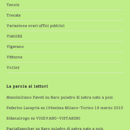
Tennis
Trecate
Variazione orari uffici pubblici
Viabilità
Vigevano
Vittuone
Volley
La parola ai lettori
Massimiliano Favoti
su
Raro puledro di zebra nato a pois
Federico Lacapria
su
106esima Milano-Torino 19 marzo 2025
Bidenalrogo
su
VIGEVANO-VISTARINO
PaolaSpeccher
su
Raro puledro di zebra nato a pois