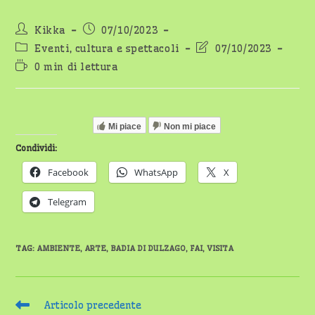
Autore
Articolo
Kikka
07/10/2023
dell'articolo:
pubblicato:
Categoria
Ultima
Eventi, cultura e spettacoli
07/10/2023
dell'articolo:
modifica
Tempo
0 min di lettura
dell'articolo:
di
lettura:
Mi piace
Non mi piace
Condividi:
Facebook
WhatsApp
X
Telegram
TAG
:
AMBIENTE
,
ARTE
,
BADIA DI DULZAGO
,
FAI
,
VISITA
Leggi
Articolo precedente