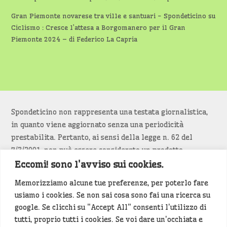
Gran Piemonte novarese tra ville e santuari - Spondeticino
su
Ciclismo : Cresce l’attesa a Borgomanero per il Gran
Piemonte 2024 – di Federico La Capria
Spondeticino non rappresenta una testata giornalistica,
in quanto viene aggiornato senza una periodicità
prestabilita. Pertanto, ai sensi della legge n. 62 del
7/3/2001, non può essere considerato un prodotto
editoriale.
Eccomi! sono l'avviso sui cookies.
Memorizziamo alcune tue preferenze, per poterlo fare
Siamo attenti a non violare copyright e diritti
usiamo i cookies. Se non sai cosa sono fai una ricerca su
d’immagine. Se un contenuto è di tua proprietà e vuoi
google. Se clicchi su "Accept All" consenti l'utilizzo di
richiederne la rimozione
diccelo
(<- clicca per inviarci un
tutti, proprio tutti i cookies. Se voi dare un'occhiata e
messaggio).