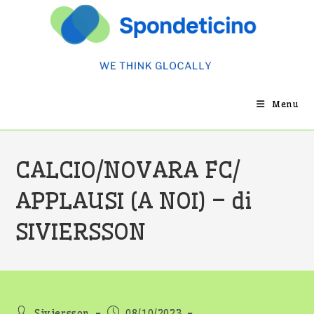
Salta
al
contenuto
Menu
CALCIO/NOVARA FC/
APPLAUSI (A NOI) – di
SIVIERSSON
Autore
Articolo
Siviersson
08/10/2023