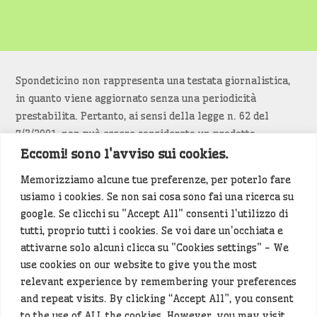
Spondeticino non rappresenta una testata giornalistica,
in quanto viene aggiornato senza una periodicità
prestabilita. Pertanto, ai sensi della legge n. 62 del
7/3/2001, non può essere considerato un prodotto
editoriale.
Eccomi! sono l'avviso sui cookies.
Memorizziamo alcune tue preferenze, per poterlo fare
Siamo attenti a non violare copyright e diritti
usiamo i cookies. Se non sai cosa sono fai una ricerca su
d’immagine. Se un contenuto è di tua proprietà e vuoi
google. Se clicchi su "Accept All" consenti l'utilizzo di
richiederne la rimozione
diccelo
(<- clicca per inviarci un
tutti, proprio tutti i cookies. Se voi dare un'occhiata e
messaggio).
attivarne solo alcuni clicca su "Cookies settings" - We
use cookies on our website to give you the most
Alcuni articoli sono generati in bozza rielaborando, con
relevant experience by remembering your preferences
l'intelligenza artificiale generativa, contenuti
and repeat visits. By clicking “Accept All”, you consent
provenienti da fonti istituzionali e altri siti di interesse
to the use of ALL the cookies. However, you may visit