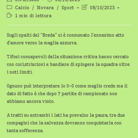
dell'articolo:
pubblicato:
Categoria
Ultima
Calcio
/
Novara
/
Sport
08/10/2023
dell'articolo:
modifica
Tempo
1 min di lettura
dell'articolo:
di
lettura:
Sugli spalti del “Breda” si è consumato l’ennesimo atto
d’amore verso la maglia azzurra.
Tifosi consapevoli della situazione critica hanno cercato
con cori,striscioni e bandiere di spingere la squadra oltre
i noti limiti.
Ognuno può interpretare lo 0-0 come meglio crede ma il
dato di fatto è che dopo 7 partite di campionato non
abbiamo ancora vinto.
A tratti su entrambi i lati ha prevalso la paura, tra due
compagini che la salvezza dovranno conquistarla con
tanta sofferenza.