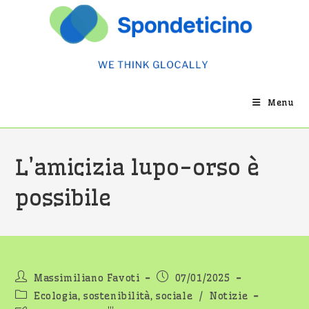
Salta
al
contenuto
Menu
L’amicizia lupo-orso è
possibile
Autore
Articolo
Massimiliano Favoti
07/01/2025
dell'articolo:
pubblicato:
Categoria
Ecologia, sostenibilità, sociale
/
Notizie
dell'articolo: