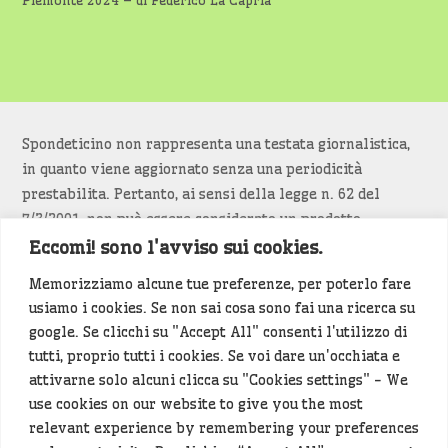
Piemonte 2024 – di Federico La Capria
Spondeticino non rappresenta una testata giornalistica,
in quanto viene aggiornato senza una periodicità
prestabilita. Pertanto, ai sensi della legge n. 62 del
7/3/2001, non può essere considerato un prodotto
editoriale.
Eccomi! sono l'avviso sui cookies.
Memorizziamo alcune tue preferenze, per poterlo fare
Siamo attenti a non violare copyright e diritti
usiamo i cookies. Se non sai cosa sono fai una ricerca su
d’immagine. Se un contenuto è di tua proprietà e vuoi
google. Se clicchi su "Accept All" consenti l'utilizzo di
richiederne la rimozione
diccelo
(<- clicca per inviarci un
tutti, proprio tutti i cookies. Se voi dare un'occhiata e
messaggio).
attivarne solo alcuni clicca su "Cookies settings" - We
use cookies on our website to give you the most
Alcuni articoli sono generati in bozza rielaborando, con
relevant experience by remembering your preferences
l'intelligenza artificiale generativa, contenuti