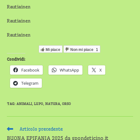
Rautiainen
Rautiainen
Rautiainen
Mi piace
Non mi piace
1
Condividi:
Facebook
WhatsApp
X
Telegram
TAG
:
ANIMALI
,
LUPO
,
NATURA
,
ORSO
Leggi
Articolo precedente
altri
BUONA EPIFANIA 2025 da spondeticino.it