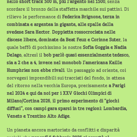
nello short track 500 m, più l’argento nei 1500
, senza
scordare il bronzo della staffetta maschile sui pattini. Di
rilievo le performance di
Federica Brignone, terza in
combinata e argentea in gigante, alle spalle della
svedese Sara Hector
.
Doppietta rossocrociata nelle
discese libere, dominate da Beat Feuz e Corinne Suter
, la
quale beffò di pochissimo le nostre
Sofia Goggia e Nadia
Delago
, altresì il
bob parlò quasi essenzialmente tedesco,
sia a 2 che a 4
,
invece nel monobob l’americana Kaille
Humphries non ebbe rivali
. Un passaggio ad oriente, coi
norvegesi imprendibili sui tracciati del fondo, in attesa
del ritorno nella vecchia Europa, precisamente
a Parigi
nel 2024 e qui da
noi per i XXV Giochi Olimpici di
Milano/Cortina 2026
,
il primo esperimento di “giochi
diffusi”, con campi gara sparsi in
tre regioni: Lombardia,
Veneto e Trentino Alto Adige
.
Un pianeta ancora martoriato da conflitti e disparità