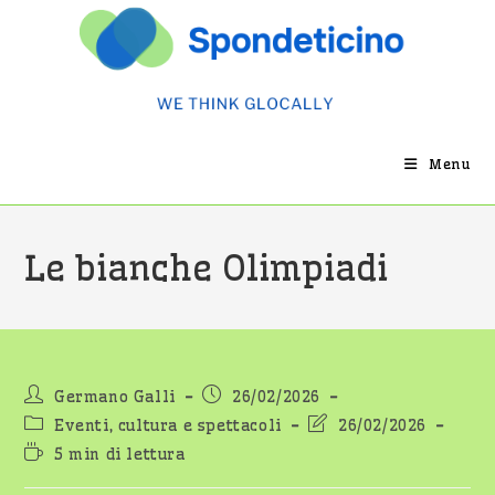
Salta
al
contenuto
Menu
Le bianche Olimpiadi
Autore
Articolo
Germano Galli
26/02/2026
dell'articolo:
pubblicato:
Categoria
Ultima
Eventi, cultura e spettacoli
26/02/2026
dell'articolo:
modifica
Tempo
5 min di lettura
dell'articolo:
di
lettura: