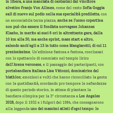
in libera, a una manciata di centesimi dal vincitore
elvetico Franjo Von Allmen
, come del resto
Sofia Goggia
salì di nuovo sul podio nella sua specialità prediletta
, con
un encomiabile terza piazza,
anche se l’uomo copertina
non può che essere il fondista norvegese Johannes
Klaebo, in merito ai suoi 6 ori in
altrettante gare, dalla
10 km alla 50, ma anche sprint, mass start e altro,
salendo anch’egli a 13 in tutto come Mangiarotti, di cui 11
preziosissime
. Un’edizione fastosa e festosa, conclusasi
con lo spettacolo di commiato nel tempio lirico
dell’Arena veronese
, e il passaggio dei partecipanti, con
portabandiera italiana Lisa Vittozzi, dominatrice
del
biathlon
; emozioni e volti che hanno riconciliato la gente
con la quotidianità, scordando pro tempore le nefandezze
di questo periodo storico, in attesa di piantare la
bandiera olimpica per la 3° circostanza a
Los Angeles
2028,
dopo il 1932 e i fulgori del 1984, che consegnarono
alla leggenda
uno dei massimi atleti d’ogni tempo: lo