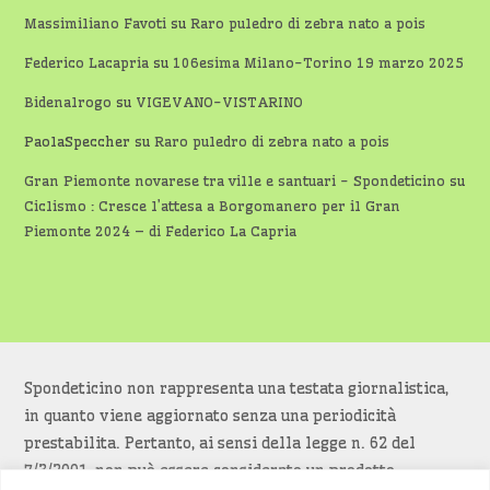
Massimiliano Favoti
su
Raro puledro di zebra nato a pois
Federico Lacapria
su
106esima Milano-Torino 19 marzo 2025
Bidenalrogo
su
VIGEVANO-VISTARINO
PaolaSpeccher
su
Raro puledro di zebra nato a pois
Gran Piemonte novarese tra ville e santuari - Spondeticino
su
Ciclismo : Cresce l’attesa a Borgomanero per il Gran
Piemonte 2024 – di Federico La Capria
Spondeticino non rappresenta una testata giornalistica,
in quanto viene aggiornato senza una periodicità
prestabilita. Pertanto, ai sensi della legge n. 62 del
7/3/2001, non può essere considerato un prodotto