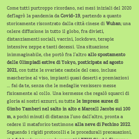
Come tutti purtroppo ricordano, nei mesi iniziali del 2020
deflagrò la pandemia da
Covid-19
, partendo a quanto
storicamente riscontrato dalla città cinese di
Wuhan
; una
celere diffusione in tutto il globo, fra divieti,
distanziamenti sociali, vaccini, lockdown, terapie
intensive zeppe e tanti decessi. Una situazione
inimmaginabile, che portò fra l’altro
allo spostamento
delle Olimpiadi estive di Tokyo, posticipate ad agosto
2021
, con tutte le svariate cautele del caso, incluse
mascherine al viso, impianti quasi deserti e premiazioni
… fai da te, senza che le medaglie venissero messe
fisicamente al collo. Una kermesse che regalò squarci di
gloria ai nostri azzurri, su tutte
le imprese auree di
Gimbo
Tamberi nel salto in alto e Marcell Jacobs sui 100
m
, a pochi minuti di distanza l’uno dall’altro, pronta a
cedere il mataforico testimone
alla neve di Pechino 2022
.
Seguendo i rigidi protocolli e le procedurali precauazioni,