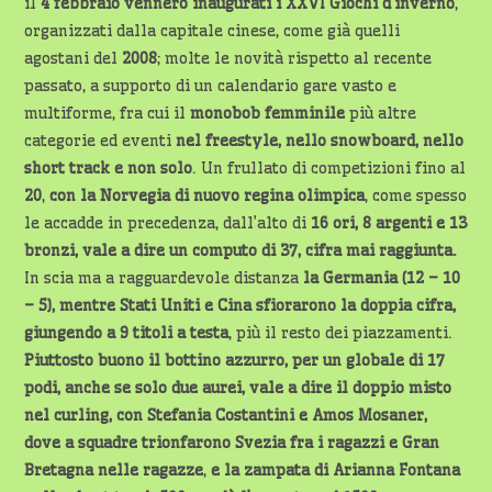
il
4 febbraio
vennero inaugurati i XXVI Giochi d’inverno
,
organizzati dalla capitale cinese, come già quelli
agostani del
2008
; molte le novità rispetto al recente
passato, a supporto di un calendario gare vasto e
multiforme, fra cui il
monobob femminile
più altre
categorie ed eventi
nel freestyle, nello snowboard, nello
short track e non solo
. Un frullato di competizioni fino al
20
,
con la Norvegia di nuovo regina olimpica
, come spesso
le accadde in precedenza, dall’alto di
16 ori, 8 argenti e 13
bronzi, vale a dire un computo di 37, cifra mai raggiunta.
In scia ma a ragguardevole distanza
la Germania (12 – 10
– 5), mentre Stati Uniti e Cina sfiorarono la doppia cifra,
giungendo a 9 titoli a testa
, più il resto dei piazzamenti.
Piuttosto buono il bottino azzurro, per un globale di 17
podi, anche se solo due aurei, vale a dire il doppio misto
nel curling, con Stefania Costantini e Amos Mosaner,
dove a squadre
trionfarono Svezia fra i ragazzi e Gran
Bretagna nelle ragazze
,
e la zampata di Arianna Fontana