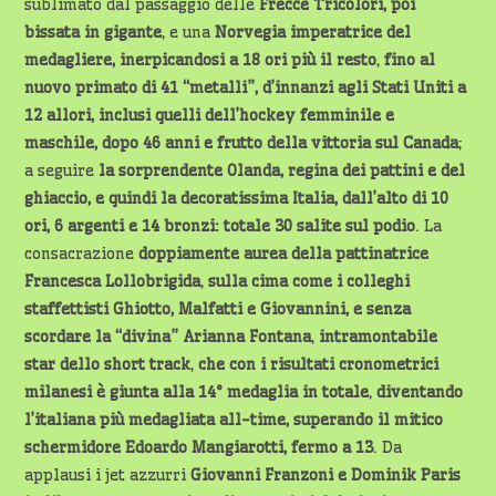
sublimato dal passaggio delle
Frecce Tricolori, poi
bissata in gigante
, e una
Norvegia imperatrice del
medagliere, inerpicandosi a 18 ori più il resto
,
fino al
nuovo primato di 41 “metalli”, d’innanzi agli Stati Uniti a
12 allori, inclusi quelli dell’hockey femminile e
maschile, dopo 46 anni e frutto della vittoria sul Canada
;
a seguire
la sorprendente Olanda, regina dei pattini e del
ghiaccio, e quindi la decoratissima Italia, dall’alto di 10
ori, 6 argenti e 14 bronzi: totale 30 salite sul podio
. La
consacrazione
doppiamente aurea della pattinatrice
Francesca Lollobrigida
,
sulla cima come i colleghi
staffettisti
Ghiotto, Malfatti e Giovannini, e senza
scordare la “divina” Arianna Fontana
,
intramontabile
star dello short track
,
che con i risultati cronometrici
milanesi è giunta alla 14° medaglia in totale
,
diventando
l’italiana più medagliata all-time, superando il mitico
schermidore Edoardo Mangiarotti, fermo a 13
. Da
applausi i jet azzurri
Giovanni Franzoni e Dominik Paris