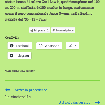
statunitense di colore Carl Lewis
,
quadricampione nei 100
m, 200 m, staffetta 4×100 e salto in lungo, esattamente
come il nero connazionale Jesse Owens nella Berlino
nazista del ’36
. (12 – fine).
Mi piace
1
Non mi piace
Condividi:
Facebook
WhatsApp
X
Telegram
TAG
:
CULTURA
,
SPORT
Leggi
Articolo precedente
altri
La cinciarella
articoli
Articolo successivo