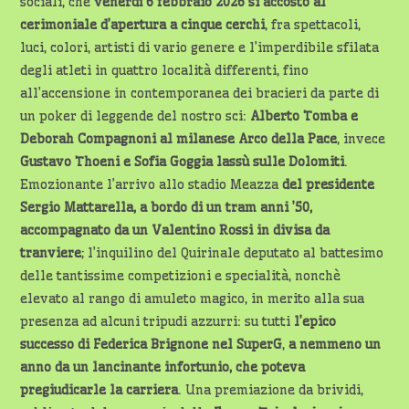
sociali, che
venerdì 6 febbraio 2026 si accostò al
cerimoniale d’apertura a cinque cerchi
, fra spettacoli,
luci, colori, artisti di vario genere e l’imperdibile sfilata
degli atleti in quattro località differenti, fino
all’accensione in contemporanea dei bracieri da parte di
un poker di leggende del nostro sci:
Alberto Tomba e
Deborah Compagnoni al milanese Arco della Pace
, invece
Gustavo Thoeni e Sofia Goggia lassù sulle
Dolomiti
.
Emozionante l’arrivo allo stadio Meazza
del presidente
Sergio Mattarella, a bordo di un tram anni ’50,
accompagnato da un Valentino Rossi in divisa da
tranviere
; l’inquilino del Quirinale deputato al battesimo
delle tantissime competizioni e specialità, nonchè
elevato al rango di amuleto magico, in merito alla sua
presenza ad alcuni tripudi azzurri: su tutti
l’epico
successo di Federica Brignone nel SuperG
,
a nemmeno un
anno da un lancinante
infortunio, che poteva
pregiudicarle la carriera
. Una premiazione da brividi,