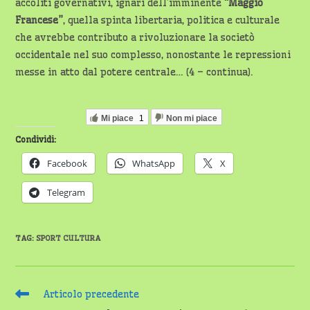
accoliti governativi, ignari dell’imminente
“Maggio
Francese”
, quella spinta libertaria, politica e culturale
che avrebbe contributo a rivoluzionare la societò
occidentale nel suo complesso, nonostante le repressioni
messe in atto dal potere centrale… (4 – continua).
Mi piace
1
Non mi piace
Condividi:
Facebook
WhatsApp
X
Telegram
TAG
:
SPORT CULTURA
Leggi
Articolo precedente
altri