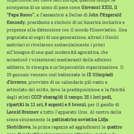
imperdibile nel cuore dell’Europa, qualche tempo la
scomparsa di un uomo di pace come
Giovanni XXIII, il
“Papa Buono”
, e l’assassinio a Dallas di
John Fitzgerald
Kennedy
, presidente e simbolo di un’America inclusiva e
propensa alla distensione con il mondo filosovietico. Una
pugnalata ai sogni di una generazione, altresì i Giochi
austriaci si rivelarono sostanzialmente i primi
all’insegna di una qual modernità agonistica, che
accantonò i volenterosi mestieranti delle edizioni
addietro, in sinergia a un’impeccabile organizzazione. Il
29 gennaio vennero così battezzate le
IX Olimpiadi
d’inverno
, provviste di un calendario più vasto e
articolato del solito, dove la predisposizione e la fisicità
degli atleti
CCCP sbaragliò il campo; 25 i lori podi,
ripartiti in 11 ori, 8 argenti e 6 bronzi,
per il gaudio di
Leonid Breznev
e tutto l’apparato Urss. Al centro della
scena sicuramente la
pattinatrice
sovietica Lidja
Skoblikova
, la prima ragazza ad aggiudicarsi le
quattro