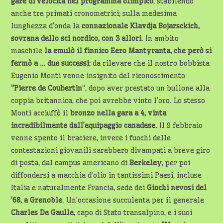
gare di velocità nel programma olimpico
, stabilendo
anche tre primati cronometrici; sulla medesima
lunghezza d’onda la
connazionale Klavdja Bojarsckich,
sovrana dello sci nordico, con 3 allori
. In ambito
maschile
la emulò il finnico Eero Mantyranta, che però si
fermò a …
due successi
; da rilevare che il nostro bobbista
Eugenio Monti venne insignito del riconoscimento
“Pierre de Coubertin
“, dopo aver prestato un bullone alla
coppia britannica, che poi avrebbe vinto l’oro. Lo stesso
Monti acciuffò il
bronzo nella gara a 4, vinta
incredibilmente dall’equipaggio canadese.
Il 9 febbraio
venne spento il braciere, invece i fuochi delle
contestazioni giovanili sarebbero divampati a breve giro
di posta, dal campus americano di
Berkeley
, per poi
diffondersi a macchia d’olio in tantissimi Paesi, incluse
Italia e naturalmente Francia, sede dei
Giochi nevosi del
’68, a Grenoble
. Un’occasione succulenta per il generale
Charles De Gaulle
, capo di Stato transalpino, e i suoi