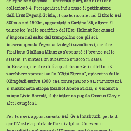
delegazione
tedesca … unificata (sic!!), che di ori che
collezionò 4
. Protagonista indiscusso il
pattinatore
dell’Urss Evgenji Grisin
, il quale riconfermò
il titolo nei
500m e nei 1500m, agguantati a Cortina ’56
, altresì il
teutonico (nello specifico dell’Est)
Helmut Recknagel
s’impose nel salto dal trampolino con gli sci,
interrompendo l’egemonia degli scandinavi
, mentre
l’italiana
Giuliana Minuzzo
s’appuntò il bronzo nello
slalom. In sintesi, un autentico smacco in salsa
bolscevica, mentre di lì a qualche mese i riflettori si
sarebbero spostati sulla
“Città Eterna”, epicentro delle
Olimpiadi estive 1960
, che consegnarono all’immortalità
il
maratoneta etiope (scalzo) Abebe Bikila
, il
velocista
miope Livio Berruti
, il
diciottenne pugile Cassius Clay
e
altri campioni.
Per le nevi, appuntamento
nel ’64 a Innsbruck
, perla di
quell’Austria patria dello sci alpino. Un evento