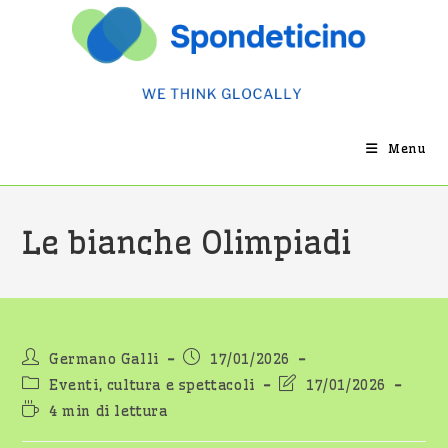
Salta
al
contenuto
Menu
Le bianche Olimpiadi
Autore
Articolo
Germano Galli
17/01/2026
dell'articolo:
pubblicato:
Categoria
Ultima
Eventi, cultura e spettacoli
17/01/2026
dell'articolo:
modifica
Tempo
4 min di lettura
dell'articolo:
di
lettura: