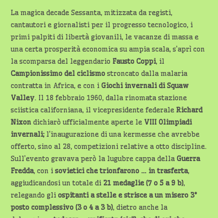
La magica decade Sessanta, mitizzata da registi,
cantautori e giornalisti per il progresso tecnologico, i
primi palpiti di libertà giovanili, le vacanze di massa e
una certa prosperità economica su ampia scala, s’aprì con
la scomparsa del leggendario
Fausto Coppi
, il
Campionissimo del ciclismo
stroncato dalla malaria
contratta in Africa, e con i
Giochi
invernali di Squaw
Valley
. Il 18 febbraio 1960, dalla rinomata stazione
sciistica californiana, il vicepresidente federale
Richard
Nixon
dichiarò ufficialmente aperte le
VIII Olimpiadi
invernali;
l’inaugurazione di una kermesse che avrebbe
offerto, sino al 28, competizioni relative a otto discipline.
Sull’evento gravava però la lugubre cappa della
Guerra
Fredda
, con i
sovietici che trionfarono … in trasferta
,
aggiudicandosi un totale di
21 medaglie (7 o 5 a 9 b)
,
relegando gli
ospitanti a stelle e strisce a un misero 3°
posto complessivo (3 o 4 a 3 b)
, dietro anche la