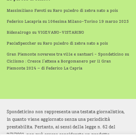
Massimiliano Favoti
su
Raro puledro di zebra nato a pois
Federico Lacapria
su
106esima Milano-Torino 19 marzo 2025
Bidenalrogo
su
VIGEVANO-VISTARINO
PaolaSpeccher
su
Raro puledro di zebra nato a pois
Gran Piemonte novarese tra ville e santuari - Spondeticino
su
Ciclismo : Cresce l’attesa a Borgomanero per il Gran
Piemonte 2024 – di Federico La Capria
Spondeticino non rappresenta una testata giornalistica,
in quanto viene aggiornato senza una periodicità
prestabilita. Pertanto, ai sensi della legge n. 62 del
7/3/2001, non può essere considerato un prodotto