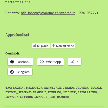
partecipazione.
Per info:
biblioteca@comune.cerano.no.it
– 3341052271
Approfondisci
Mi piace
Non mi piace
Condividi:
Facebook
WhatsApp
X
Telegram
TAG
:
BAMBINI
,
BIBLIOTECA
,
CARNEVALE
,
CERANO
,
CULTURA_LOCALE
,
EVENTI_FEBBRAIO
,
FAMIGLIE
,
FEBBRAIO
,
INCONTRI
,
LABORATORIO
,
LETTURA
,
LETTURE
,
LETTURE_PER_BAMBINI