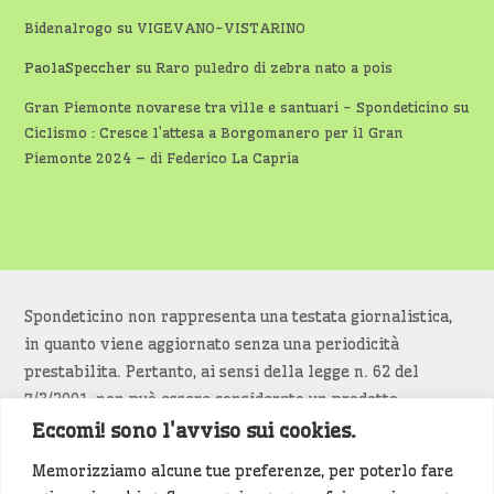
Bidenalrogo
su
VIGEVANO-VISTARINO
PaolaSpeccher
su
Raro puledro di zebra nato a pois
Gran Piemonte novarese tra ville e santuari - Spondeticino
su
Ciclismo : Cresce l’attesa a Borgomanero per il Gran
Piemonte 2024 – di Federico La Capria
Spondeticino non rappresenta una testata giornalistica,
in quanto viene aggiornato senza una periodicità
prestabilita. Pertanto, ai sensi della legge n. 62 del
7/3/2001, non può essere considerato un prodotto
editoriale.
Eccomi! sono l'avviso sui cookies.
Memorizziamo alcune tue preferenze, per poterlo fare
Siamo attenti a non violare copyright e diritti