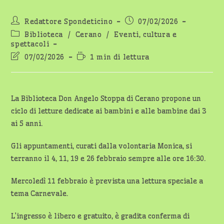
Autore
Articolo
Redattore Spondeticino
07/02/2026
dell'articolo:
pubblicato:
Categoria
Biblioteca
/
Cerano
/
Eventi, cultura e
dell'articolo:
spettacoli
Ultima
Tempo
07/02/2026
1 min di lettura
modifica
di
dell'articolo:
lettura:
La Biblioteca Don Angelo Stoppa di Cerano propone un
ciclo di letture dedicate ai bambini e alle bambine dai 3
ai 5 anni.
Gli appuntamenti, curati dalla volontaria Monica, si
terranno il 4, 11, 19 e 26 febbraio sempre alle ore 16:30.
Mercoledì 11 febbraio è prevista una lettura speciale a
tema Carnevale.
L’ingresso è libero e gratuito, è gradita conferma di