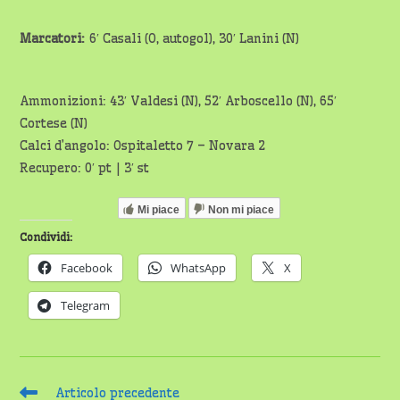
Marcatori:
6′ Casali (O, autogol), 30′ Lanini (N)
Ammonizioni: 43′ Valdesi (N), 52′ Arboscello (N), 65′
Cortese (N)
Calci d’angolo: Ospitaletto 7 – Novara 2
Recupero: 0′ pt | 3′ st
Mi piace
Non mi piace
Condividi:
Facebook
WhatsApp
X
Telegram
Leggi
Articolo precedente