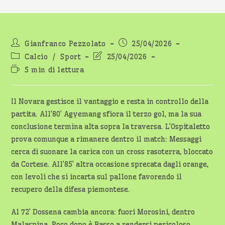
Autore
Articolo
Gianfranco Pezzolato
25/04/2026
dell'articolo:
pubblicato:
Categoria
Ultima
Calcio
/
Sport
25/04/2026
dell'articolo:
modifica
Tempo
5 min di lettura
dell'articolo:
di
lettura:
Il Novara gestisce il vantaggio e resta in controllo della
partita. All’80’ Agyemang sfiora il terzo gol, ma la sua
conclusione termina alta sopra la traversa. L’Ospitaletto
prova comunque a rimanere dentro il match: Messaggi
cerca di suonare la carica con un cross rasoterra, bloccato
da Cortese. All’85’ altra occasione sprecata dagli orange,
con Ievoli che si incarta sul pallone favorendo il
recupero della difesa piemontese.
Al 72’ Dossena cambia ancora: fuori Morosini, dentro
Malaspina. Poco dopo è Basso a rendersi pericoloso,