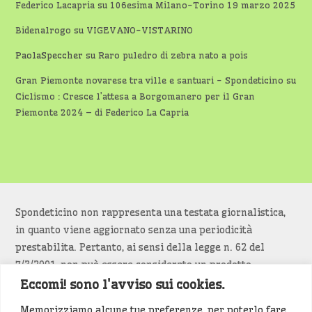
Federico Lacapria
su
106esima Milano-Torino 19 marzo 2025
Bidenalrogo
su
VIGEVANO-VISTARINO
PaolaSpeccher
su
Raro puledro di zebra nato a pois
Gran Piemonte novarese tra ville e santuari - Spondeticino
su
Ciclismo : Cresce l’attesa a Borgomanero per il Gran
Piemonte 2024 – di Federico La Capria
Spondeticino non rappresenta una testata giornalistica,
in quanto viene aggiornato senza una periodicità
prestabilita. Pertanto, ai sensi della legge n. 62 del
7/3/2001, non può essere considerato un prodotto
editoriale.
Eccomi! sono l'avviso sui cookies.
Memorizziamo alcune tue preferenze, per poterlo fare