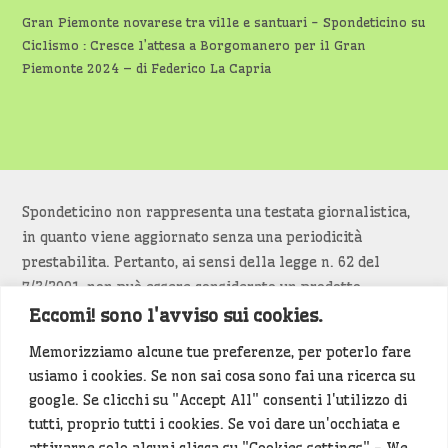
Gran Piemonte novarese tra ville e santuari - Spondeticino
su
Ciclismo : Cresce l’attesa a Borgomanero per il Gran
Piemonte 2024 – di Federico La Capria
Spondeticino non rappresenta una testata giornalistica,
in quanto viene aggiornato senza una periodicità
prestabilita. Pertanto, ai sensi della legge n. 62 del
7/3/2001, non può essere considerato un prodotto
editoriale.
Eccomi! sono l'avviso sui cookies.
Memorizziamo alcune tue preferenze, per poterlo fare
Siamo attenti a non violare copyright e diritti
usiamo i cookies. Se non sai cosa sono fai una ricerca su
d’immagine. Se un contenuto è di tua proprietà e vuoi
google. Se clicchi su "Accept All" consenti l'utilizzo di
richiederne la rimozione
diccelo
(<- clicca per inviarci un
tutti, proprio tutti i cookies. Se voi dare un'occhiata e
messaggio).
attivarne solo alcuni clicca su "Cookies settings" - We