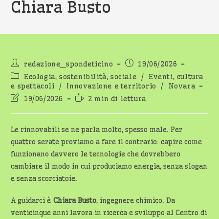
Chiara Busto
Autore
Articolo
redazione_spondeticino
19/06/2026
dell'articolo:
pubblicato:
Categoria
Ecologia, sostenibilità, sociale
/
Eventi, cultura
dell'articolo:
e spettacoli
/
Innovazione e territorio
/
Novara
Ultima
Tempo
19/06/2026
2 min di lettura
modifica
di
dell'articolo:
lettura:
Le rinnovabili se ne parla molto, spesso male. Per
quattro serate proviamo a fare il contrario: capire come
funzionano davvero le tecnologie che dovrebbero
cambiare il modo in cui produciamo energia, senza slogan
e senza scorciatoie.
A guidarci è
Chiara Busto
, ingegnere chimico. Da
venticinque anni lavora in ricerca e sviluppo al Centro di