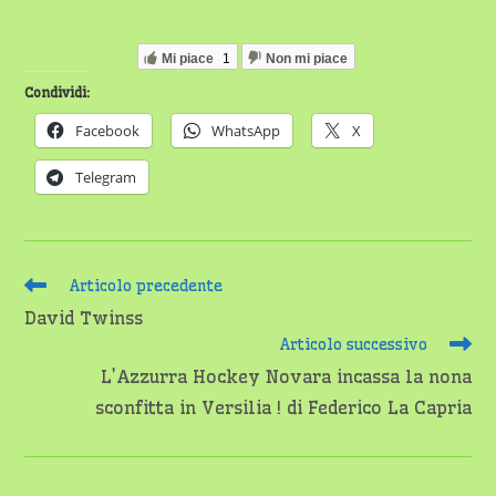
Mi piace
1
Non mi piace
Condividi:
Facebook
WhatsApp
X
Telegram
Leggi
Articolo precedente
altri
David Twinss
articoli
Articolo successivo
L’Azzurra Hockey Novara incassa la nona
sconfitta in Versilia ! di Federico La Capria