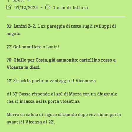
/
Sport
Ultima
Tempo
07/12/2025
1 min di lettura
modifica
di
dell'articolo:
lettura:
91′ Lanini 2-2.
L’ex pareggia di testa sugli sviluppi di
angolo.
73′ Gol annullato a Lanini
70′ Giallo per Costa, già ammonito: cartellino rosso e
Vicenza in dieci.
43′ Struckle porta in vantaggio il Vicemnza
Al 33′ Basso risponde al gol di Morra con un diagonale
che si insacca nella porta vicentina
Morra su calcio di rigore chiamato dopo revisione porta
avanti il Vicenza al 22′.