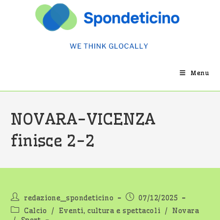
Salta
al
contenuto
Menu
NOVARA-VICENZA
finisce 2-2
Autore
Articolo
redazione_spondeticino
07/12/2025
dell'articolo:
pubblicato:
Categoria
Calcio
/
Eventi, cultura e spettacoli
/
Novara
dell'articolo: