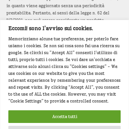
in quanto viene aggiornato senza una periodicità
prestabilita. Pertanto, ai sensi della legge n. 62 del
7/3/2001, non può essere considerato un prodotto
editoriale.
Eccomi! sono l'avviso sui cookies.
Memorizziamo alcune tue preferenze, per poterlo fare
Siamo attenti a non violare copyright e diritti
usiamo i cookies. Se non sai cosa sono fai una ricerca su
d’immagine. Se un contenuto è di tua proprietà e vuoi
google. Se clicchi su "Accept All" consenti l'utilizzo di
richiederne la rimozione
diccelo
(<- clicca per inviarci un
tutti, proprio tutti i cookies. Se voi dare un'occhiata e
messaggio).
attivarne solo alcuni clicca su "Cookies settings" - We
use cookies on our website to give you the most
Alcuni articoli sono generati in bozza rielaborando, con
relevant experience by remembering your preferences
l'intelligenza artificiale generativa, contenuti
and repeat visits. By clicking “Accept All”, you consent
provenienti da fonti istituzionali e altri siti di interesse
to the use of ALL the cookies. However, you may visit
locale. Prima della pubblicazioni l'articolo viene
"Cookie Settings" to provide a controlled consent.
controllato dalla redazione.
Accetta tutti
Hey che fine fanno i miei dati (privacy policy)
?