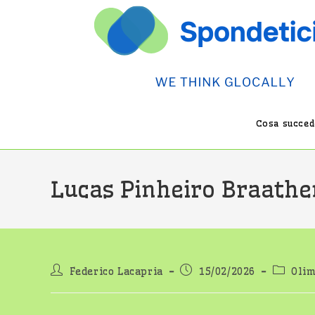
Salta
al
contenuto
Cosa succede
Lucas Pinheiro Braathen,
Autore
Articolo
Categor
Federico Lacapria
15/02/2026
Olim
dell'articolo:
pubblicato:
dell'art