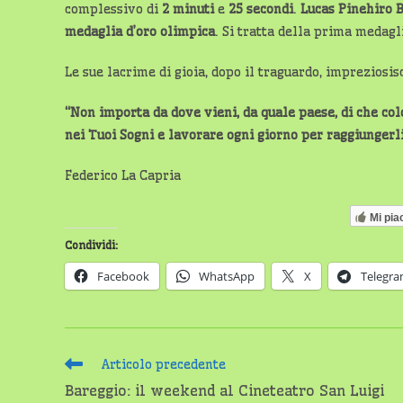
complessivo di
2 minuti
e
25 secondi
.
Lucas Pinehiro 
medaglia d’oro olimpica
. Si tratta della prima medagl
Le sue lacrime di gioia, dopo il traguardo, impreziosis
“Non importa da dove vieni, da quale paese, di che colo
nei Tuoi Sogni e lavorare ogni giorno per raggiungerl
Federico La Capria
Mi pia
Condividi:
Facebook
WhatsApp
X
Telegr
Leggi
Articolo precedente
altri
Bareggio: il weekend al Cineteatro San Luigi
articoli