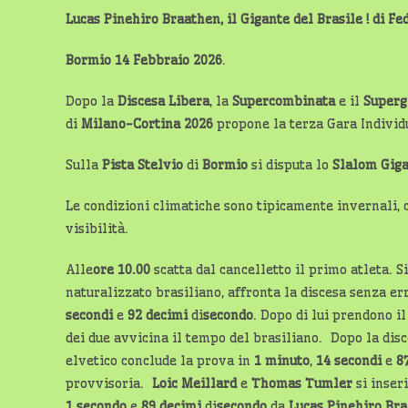
Lucas Pinehiro Braathen, il Gigante del Brasile ! di Fe
Bormio 14 Febbraio 2026
.
Dopo la
Discesa Libera
, la
Supercombinata
e il
Superg
di
Milano-Cortina 2026
propone la terza Gara Indivi
Sulla
Pista Stelvio
di
Bormio
si disputa lo
Slalom Gig
Le condizioni climatiche sono tipicamente invernali, 
visibilità.
Alle
ore 10.00
scatta dal cancelletto il primo atleta. Si
naturalizzato brasiliano, affronta la discesa senza er
secondi
e
92 decimi
di
secondo
. Dopo di lui prendono i
dei due avvicina il tempo del brasiliano.
Dopo la dis
elvetico conclude la prova in
1 minuto
,
14 secondi
e
8
provvisoria.
Loic Meillard
e
Thomas Tumler
si inser
1 secondo
e
89 decimi
di
secondo
da
Lucas Pinehiro Br