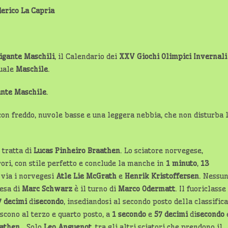
derico La Capria
igante Maschili
, il Calendario dei
XXV Giochi Olimpici Invernali
duale
Maschile
.
ante Maschile
.
con freddo, nuvole basse e una leggera nebbia, che non disturba 
 tratta di
Lucas Pinheiro Braathen
. Lo sciatore norvegese,
rori, con stile perfetto e conclude la manche in
1 minuto
,
13
l via i norvegesi
Atle Lie McGrath
e
Henrik Kristoffersen
. Nessu
cesa di
Marc Schwarz
è il turno di
Marco Odermatt
. Il fuoriclasse
7 decimi
di
secondo
, insediandosi al secondo posto della classifica
iscono al terzo e quarto posto, a
1 secondo
e
57 decimi
di
secondo
aathen
. Solo
Leo Anguenot
, tra gli altri sciatori che prendono il