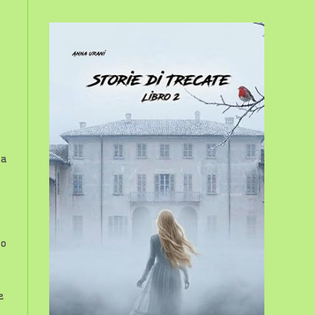
sito
web
la
no
e