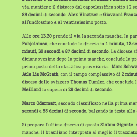
via, mantiene il distacco dal capoclassifica sotto i 2
83 decimi
di
secondo
.
Alex Vinatzer
e
Giovanni Franz
all’undicesimo e al ventiseiesimo posto.
Alle
ore 13.30
prende il via la seconda manche. In par
Pohjolainen
, che conclude la discesa in
1 minuto
,
13 s
minuti
,
30 secondi
e
87 decimi
di
secondo
. Le discese 
diciannovesimo dopo la prima manche, conclude la p
primo posto della classifica provvisoria.
Marc Schw
Atle Lie McGrath
, con il tempo complessivo di
2 minut
discesa dello svizzero
Thomas Tumler
, che conclude 
Meillard
lo supera di
28 decimi
di
secondo
.
Marco Odermatt
, secondo classificato nella prima man
secondi
e
58 decimi
di
secondo
, balzando in testa all
Si prepara l’ultima discesa di questo
Slalom Gigante
. 
manche. Il brasiliano interpreta al meglio il traccia