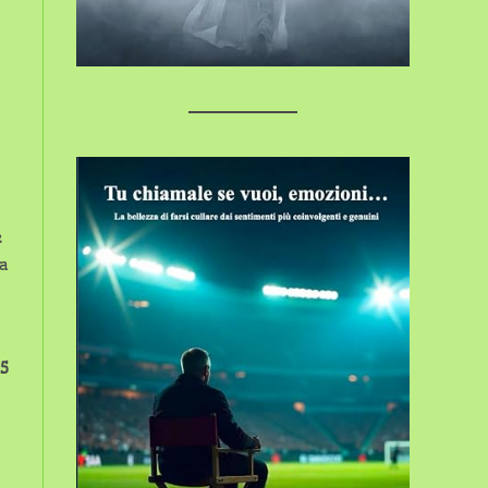
è
la
5