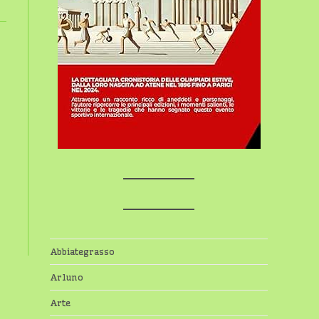
Abbiategrasso
Arluno
Arte