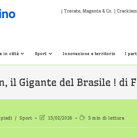
| Trecate, Magenta & Co. | Crackiam
 in città
Sport
Innovazione e territorio
I par
 il Gigante del Brasile ! di 
ia
Ultima
Tempo
piadi
/
Sport
15/02/2026
3 min di lettura
icolo:
modifica
di
dell'articolo:
lettura: