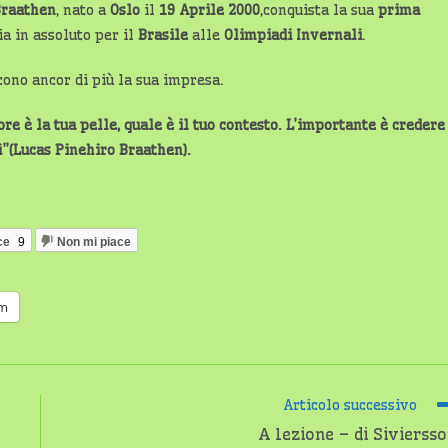
Braathen
, nato a
Oslo
il
19 Aprile 2000
,conquista la sua
prima
ia in assoluto per il
Brasile
alle
Olimpiadi Invernali
.
cono ancor di più la sua impresa.
re è la tua pelle, quale è il tuo contesto. L’importante è credere
i”(Lucas Pinehiro Braathen).
ce
9
Non mi piace
am
Articolo successivo
A lezione – di Sivierss