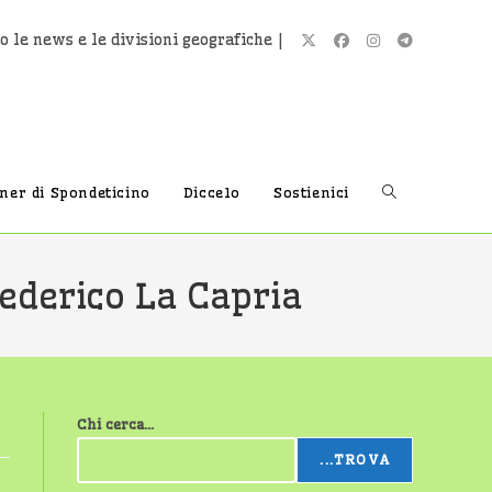
o le news e le divisioni geografiche |
Attiva/disatti
tner di Spondeticino
Diccelo
Sostienici
la
Federico La Capria
ricerca
Chi cerca...
sul
...TROVA