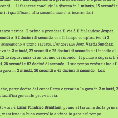
 secondi. Il francese conclude la discesa in
1 minuto
,
15 secondi
e
oni
si qualificano alla seconda manche, inserendosi
tenza nevica. Il primo a prendere il via è il finlandese
Jesper
econdi
e
92 decimi
di
secondo
, con il tempo complessivo di
2
si susseguono a ritmo serrato. L’andorrano
Joan Verdu Sanchez
,
rova in
2 minuti
,
27 secondi
e
29 decimi
di
secondo
e si insedia al
arz
lo sopravanza di un decimo di secondo.
Il primo a superarli 
i
,
26 secondi
e
82
decimi
di
secondo
. Il suo tempo resiste sino al
la gara in
2 minuti
,
26 secondi
e
45 decimi
di
secondo
.
Loic
che, parte deciso dal cancelletto e termina la gara in
2 minuti
,
2
a classifica generale provvisoria.
Al via c’è
Lucas Pinehiro Braathen
, primo al termine della prima
to, mantiene un buon controllo e vince la gara nel tempo