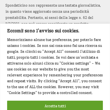
Spondeticino non rappresenta una testata giornalistica,
in quanto viene aggiornato senza una periodicità
prestabilita. Pertanto, ai sensi della legge n. 62 del
7/3/2001, non può essere considerato un prodotto
editoriale.
Eccomi! sono l'avviso sui cookies.
Memorizziamo alcune tue preferenze, per poterlo fare
Siamo attenti a non violare copyright e diritti
usiamo i cookies. Se non sai cosa sono fai una ricerca su
d’immagine. Se un contenuto è di tua proprietà e vuoi
google. Se clicchi su "Accept All" consenti l'utilizzo di
richiederne la rimozione
diccelo
(<- clicca per inviarci un
tutti, proprio tutti i cookies. Se voi dare un'occhiata e
messaggio).
attivarne solo alcuni clicca su "Cookies settings" - We
use cookies on our website to give you the most
Alcuni articoli sono generati in bozza rielaborando, con
relevant experience by remembering your preferences
l'intelligenza artificiale generativa, contenuti
and repeat visits. By clicking “Accept All”, you consent
provenienti da fonti istituzionali e altri siti di interesse
to the use of ALL the cookies. However, you may visit
locale. Prima della pubblicazioni l'articolo viene
"Cookie Settings" to provide a controlled consent.
controllato dalla redazione.
Accetta tutti
Hey che fine fanno i miei dati (privacy policy)
?