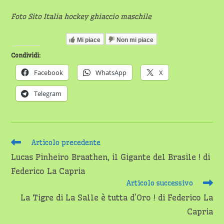
Foto Sito Italia hockey ghiaccio maschile
Mi piace
Non mi piace
Condividi:
Facebook
WhatsApp
X
Telegram
Leggi
Articolo precedente
altri
Lucas Pinheiro Braathen, il Gigante del Brasile ! di
articoli
Federico La Capria
Articolo successivo
La Tigre di La Salle è tutta d’Oro ! di Federico La
Capria