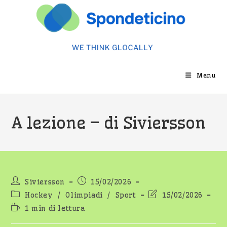
Salta
al
contenuto
Menu
A lezione – di Siviersson
Autore
Articolo
Siviersson
15/02/2026
dell'articolo:
pubblicato:
Categoria
Ultima
Hockey
/
Olimpiadi
/
Sport
15/02/2026
dell'articolo:
modifica
Tempo
1 min di lettura
dell'articolo:
di
lettura: