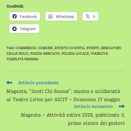
Condividi:
Facebook
WhatsApp
X
Telegram
TAG
:
COMMERCIO
,
COMUNE
,
DIVIETO DI SOSTA
,
EVENTI
,
MERCATINO
DELLE PULCI
,
PIAZZA MERCATO
,
POLIZIA LOCALE
,
VIABILITÀ
,
VIABILITÀ URBANA
Leggi
Articolo precedente
altri
Magenta, “Senti Chi Suona!”: musica e solidarietà
articoli
al Teatro Lirico per AICIT – Domenica 17 maggio
Articolo successivo
Magenta – Attività estive 2026, pubblicato il
primo elenco dei gestori