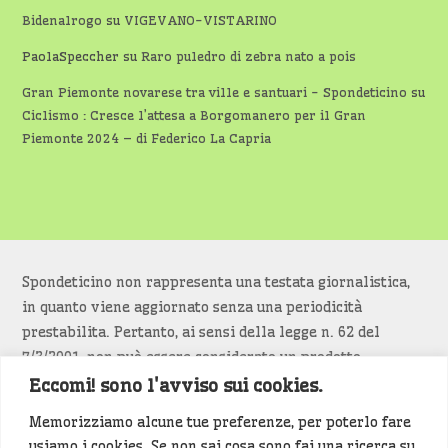
Bidenalrogo
su
VIGEVANO-VISTARINO
PaolaSpeccher
su
Raro puledro di zebra nato a pois
Gran Piemonte novarese tra ville e santuari - Spondeticino
su
Ciclismo : Cresce l’attesa a Borgomanero per il Gran
Piemonte 2024 – di Federico La Capria
Spondeticino non rappresenta una testata giornalistica,
in quanto viene aggiornato senza una periodicità
prestabilita. Pertanto, ai sensi della legge n. 62 del
7/3/2001, non può essere considerato un prodotto
editoriale.
Eccomi! sono l'avviso sui cookies.
Memorizziamo alcune tue preferenze, per poterlo fare
Siamo attenti a non violare copyright e diritti
usiamo i cookies. Se non sai cosa sono fai una ricerca su