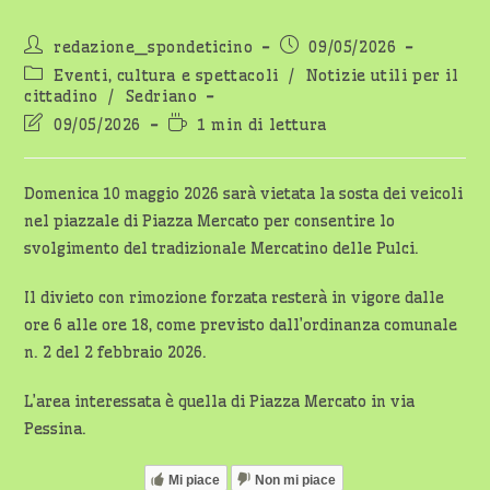
Autore
Articolo
redazione_spondeticino
09/05/2026
dell'articolo:
pubblicato:
Categoria
Eventi, cultura e spettacoli
/
Notizie utili per il
dell'articolo:
cittadino
/
Sedriano
Ultima
Tempo
09/05/2026
1 min di lettura
modifica
di
dell'articolo:
lettura:
Domenica 10 maggio 2026 sarà vietata la sosta dei veicoli
nel piazzale di Piazza Mercato per consentire lo
svolgimento del tradizionale Mercatino delle Pulci.
Il divieto con rimozione forzata resterà in vigore dalle
ore 6 alle ore 18, come previsto dall’ordinanza comunale
n. 2 del 2 febbraio 2026.
L’area interessata è quella di Piazza Mercato in via
Pessina.
Mi piace
Non mi piace