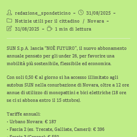
Autore
Articolo
redazione_spondeticino
31/08/2025
dell'articolo:
pubblicato:
Categoria
Notizie utili per il cittadino
/
Novara
dell'articolo:
Ultima
Tempo
31/08/2025
1 min di lettura
modifica
di
dell'articolo:
lettura:
SUN S.p.A. lancia “NOÈ FUTURO”, il nuovo abbonamento
annuale pensato per gli under 26, per favorire una
mobilità più sostenibile, flessibile ed economica.
Con soli 0,50 € al giorno si ha accesso illimitato agli
autobus SUN nella conurbazione di Novara, oltre a 12 ore
annue di utilizzo di monopattini e bici elettriche (18 ore
se ci si abbona entro il 15 ottobre).
Tariffe annuali:
• Urbano Novara: € 187
• Fascia 2 (es. Trecate, Galliate, Cameri): € 396