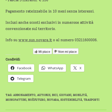
• Fascia 3 (Cerano): € 550
Pagamento rateizzabile in 10 mesi senza interessi.
Inclusi anche sconti esclusivi in numerose attività
convenzionate sul territorio.
Info su
www.sun.novara.it
o al numero 03211600006.
Mi piace
Non mi piace
Condividi:
Facebook
WhatsApp
X
Telegram
TAG
:
ABBONAMENTO
,
AUTOBUS
,
BICI
,
GIOVANI
,
MOBILITÀ
,
MONOPATTINI
,
NOÈFUTURO
,
NOVARA
,
SOSTENIBILITÀ
,
TRASPORTI