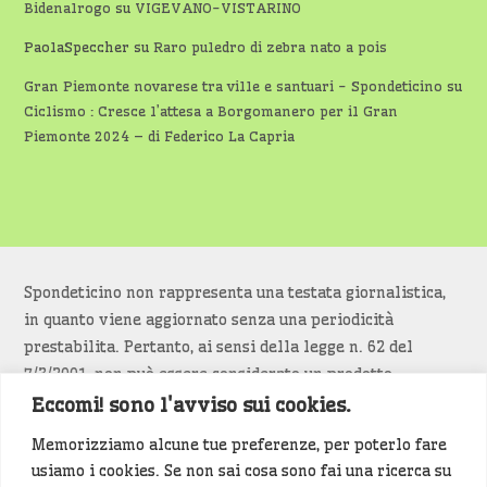
Bidenalrogo
su
VIGEVANO-VISTARINO
PaolaSpeccher
su
Raro puledro di zebra nato a pois
Gran Piemonte novarese tra ville e santuari - Spondeticino
su
Ciclismo : Cresce l’attesa a Borgomanero per il Gran
Piemonte 2024 – di Federico La Capria
Spondeticino non rappresenta una testata giornalistica,
in quanto viene aggiornato senza una periodicità
prestabilita. Pertanto, ai sensi della legge n. 62 del
7/3/2001, non può essere considerato un prodotto
editoriale.
Eccomi! sono l'avviso sui cookies.
Memorizziamo alcune tue preferenze, per poterlo fare
Siamo attenti a non violare copyright e diritti
usiamo i cookies. Se non sai cosa sono fai una ricerca su
d’immagine. Se un contenuto è di tua proprietà e vuoi