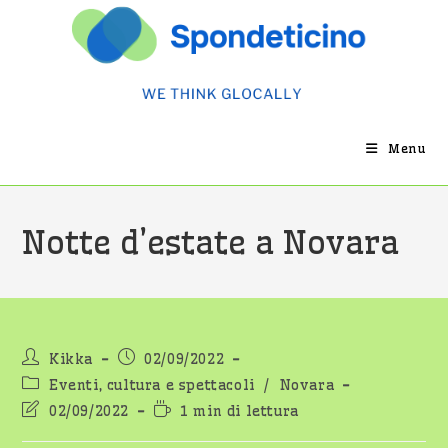
Salta
al
contenuto
Menu
Notte d’estate a Novara
Autore
Articolo
Kikka
02/09/2022
dell'articolo:
pubblicato:
Categoria
Eventi, cultura e spettacoli
/
Novara
dell'articolo:
Ultima
Tempo
02/09/2022
1 min di lettura
modifica
di
dell'articolo:
lettura: