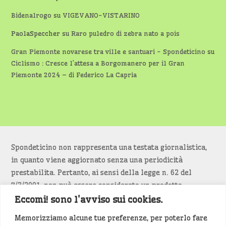
Bidenalrogo
su
VIGEVANO-VISTARINO
PaolaSpeccher
su
Raro puledro di zebra nato a pois
Gran Piemonte novarese tra ville e santuari - Spondeticino
su
Ciclismo : Cresce l’attesa a Borgomanero per il Gran
Piemonte 2024 – di Federico La Capria
Spondeticino non rappresenta una testata giornalistica,
in quanto viene aggiornato senza una periodicità
prestabilita. Pertanto, ai sensi della legge n. 62 del
7/3/2001, non può essere considerato un prodotto
editoriale.
Eccomi! sono l'avviso sui cookies.
Memorizziamo alcune tue preferenze, per poterlo fare
Siamo attenti a non violare copyright e diritti