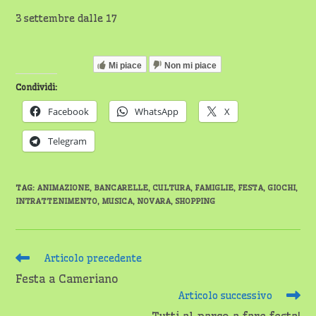
3 settembre dalle 17
Mi piace
Non mi piace
Condividi:
Facebook
WhatsApp
X
Telegram
TAG
:
ANIMAZIONE
,
BANCARELLE
,
CULTURA
,
FAMIGLIE
,
FESTA
,
GIOCHI
,
INTRATTENIMENTO
,
MUSICA
,
NOVARA
,
SHOPPING
Leggi
Articolo precedente
altri
Festa a Cameriano
articoli
Articolo successivo