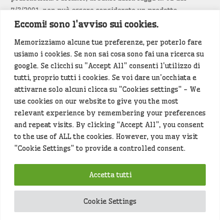
7/3/2001, non può essere considerato un prodotto
editoriale.
Eccomi! sono l'avviso sui cookies.
Memorizziamo alcune tue preferenze, per poterlo fare
Siamo attenti a non violare copyright e diritti
usiamo i cookies. Se non sai cosa sono fai una ricerca su
d’immagine. Se un contenuto è di tua proprietà e vuoi
google. Se clicchi su "Accept All" consenti l'utilizzo di
richiederne la rimozione
diccelo
(<- clicca per inviarci un
tutti, proprio tutti i cookies. Se voi dare un'occhiata e
messaggio).
attivarne solo alcuni clicca su "Cookies settings" - We
use cookies on our website to give you the most
Alcuni articoli sono generati in bozza rielaborando, con
relevant experience by remembering your preferences
l'intelligenza artificiale generativa, contenuti
and repeat visits. By clicking “Accept All”, you consent
provenienti da fonti istituzionali e altri siti di interesse
to the use of ALL the cookies. However, you may visit
locale. Prima della pubblicazioni l'articolo viene
"Cookie Settings" to provide a controlled consent.
controllato dalla redazione.
Accetta tutti
Hey che fine fanno i miei dati (privacy policy)
?
Cookie Settings