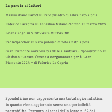
La parola ai lettori
Massimiliano Favoti
su
Raro puledro di zebra nato a pois
Federico Lacapria
su
106esima Milano-Torino 19 marzo 2025
Bidenalrogo
su
VIGEVANO-VISTARINO
PaolaSpeccher
su
Raro puledro di zebra nato a pois
Gran Piemonte novarese tra ville e santuari - Spondeticino
su
Ciclismo : Cresce l’attesa a Borgomanero per il Gran
Piemonte 2024 – di Federico La Capria
Spondeticino non rappresenta una testata giornalistica,
in quanto viene aggiornato senza una periodicità
prestabilita. Pertanto, ai sensi della legge n. 62 del