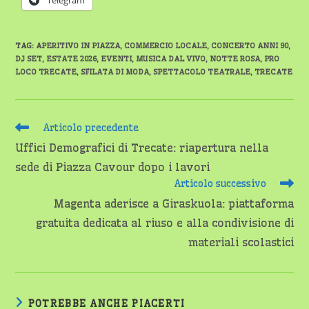
Telegram
TAG
:
APERITIVO IN PIAZZA
,
COMMERCIO LOCALE
,
CONCERTO ANNI 90
,
DJ SET
,
ESTATE 2026
,
EVENTI
,
MUSICA DAL VIVO
,
NOTTE ROSA
,
PRO
LOCO TRECATE
,
SFILATA DI MODA
,
SPETTACOLO TEATRALE
,
TRECATE
Leggi
Articolo precedente
altri
Uffici Demografici di Trecate: riapertura nella
articoli
sede di Piazza Cavour dopo i lavori
Articolo successivo
Magenta aderisce a Giraskuola: piattaforma
gratuita dedicata al riuso e alla condivisione di
materiali scolastici
POTREBBE ANCHE PIACERTI