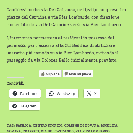
Cambierà anche via Dei Cattaneo, nel tratto compreso tra
piazza del Carmine e via Pier Lombardo, con direzione
consentita da via Del Carmine verso via Pier Lombardo.
L’intervento permetterà ai residenti in possesso del
permesso per l’accesso alla Ztl Basilica di utilizzare
un’uscita più comoda su via Pier Lombardo, evitando il
passaggio da via Dolores Bello inizialmente previsto.
Mi piace
Non mi piace
Condividi:
Facebook
WhatsApp
X
Telegram
TAG
:
BASILICA
,
CENTRO STORICO
,
COMUNE DI NOVARA
,
MOBILITÀ
,
NOVARA
,
TRAFFICO
,
VIA DEI CATTANEO
,
VIA PIER LOMBARDO
,