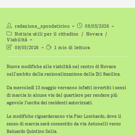
Autore
Articolo
redazione_spondeticino
09/05/2026
dell'articolo:
pubblicato:
Categoria
Notizie utili per il cittadino
/
Novara
/
dell'articolo:
Viabilità
Ultima
Tempo
09/05/2026
1 min di lettura
modifica
di
dell'articolo:
lettura:
Nuove modifiche alla viabilità nel centro di Novara
nell’ambito della razionalizzazione della Ztl Basilica.
Da mercoledì 13 maggio verranno infatti invertiti i sensi
di marcia in alcune vie del quartiere per rendere più
agevole l’uscita dei residenti autorizzati.
Le modifiche riguarderanno via Pier Lombardo, dove il
senso di marcia sarà consentito da via Antonelli verso
Baluardo Quintino Sella.