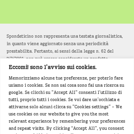
Spondeticino non rappresenta una testata giornalistica,
in quanto viene aggiornato senza una periodicità
prestabilita. Pertanto, ai sensi della legge n. 62 del
7/3/2001, non può essere considerato un prodotto
editoriale.
Eccomi! sono l'avviso sui cookies.
Memorizziamo alcune tue preferenze, per poterlo fare
Siamo attenti a non violare copyright e diritti
usiamo i cookies. Se non sai cosa sono fai una ricerca su
d’immagine. Se un contenuto è di tua proprietà e vuoi
google. Se clicchi su "Accept All" consenti l'utilizzo di
richiederne la rimozione
diccelo
(<- clicca per inviarci un
tutti, proprio tutti i cookies. Se voi dare un'occhiata e
messaggio).
attivarne solo alcuni clicca su "Cookies settings" - We
use cookies on our website to give you the most
Alcuni articoli sono generati in bozza rielaborando, con
relevant experience by remembering your preferences
l'intelligenza artificiale generativa, contenuti
and repeat visits. By clicking “Accept All”, you consent
provenienti da fonti istituzionali e altri siti di interesse