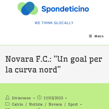
Salta
al
contenuto
Menu
Novara F.C.: “Un goal per
la curva nord”
Autore
Articolo
Siviersson
17/03/2023
dell'articolo:
pubblicato:
Categoria
Calcio
/
Notizie
/
Novara
/
Sport
dell'articolo: