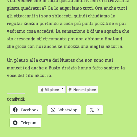
Vuoi vedere che in tutto questo andirivieni si è trovata la
giusta quadratura? Ce lo auguriamo tutti. Ora anche tutti
gli attaccanti si sono sbloccati, quindi chiudiamo la
regular season portando a casa più punti possibile e poi
vedremo cosa accadrà. La sensazione è di una squadra che
sta crescendo atleticamente poi non abbiamo Haaland
che gioca con noi anche se indossa una maglia azzurra.
Un plauso alla curva dei Nuares che non sono mai
mancati ed anche a Busto Arsizio hanno fatto sentire la
voce del tifo azzurro.
Mi piace
2
Non mi piace
Condividi:
Facebook
WhatsApp
X
Telegram