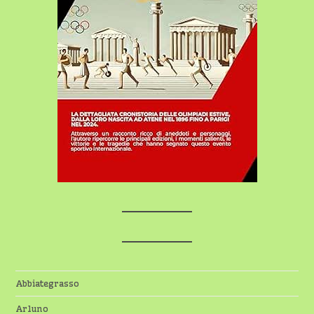
Abbiategrasso
Arluno