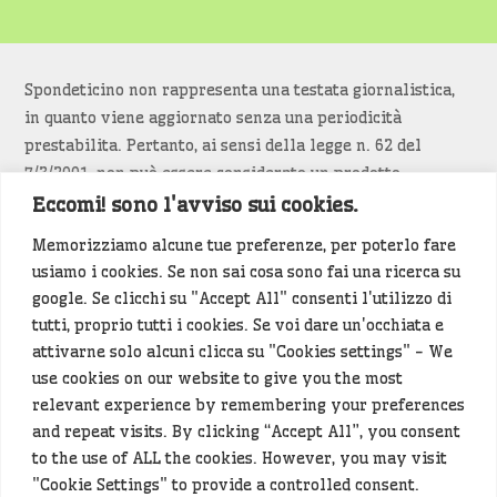
Spondeticino non rappresenta una testata giornalistica,
in quanto viene aggiornato senza una periodicità
prestabilita. Pertanto, ai sensi della legge n. 62 del
7/3/2001, non può essere considerato un prodotto
editoriale.
Eccomi! sono l'avviso sui cookies.
Memorizziamo alcune tue preferenze, per poterlo fare
Siamo attenti a non violare copyright e diritti
usiamo i cookies. Se non sai cosa sono fai una ricerca su
d’immagine. Se un contenuto è di tua proprietà e vuoi
google. Se clicchi su "Accept All" consenti l'utilizzo di
richiederne la rimozione
diccelo
(<- clicca per inviarci un
tutti, proprio tutti i cookies. Se voi dare un'occhiata e
messaggio).
attivarne solo alcuni clicca su "Cookies settings" - We
use cookies on our website to give you the most
Alcuni articoli sono generati in bozza rielaborando, con
relevant experience by remembering your preferences
l'intelligenza artificiale generativa, contenuti
and repeat visits. By clicking “Accept All”, you consent
provenienti da fonti istituzionali e altri siti di interesse
to the use of ALL the cookies. However, you may visit
locale. Prima della pubblicazioni l'articolo viene
"Cookie Settings" to provide a controlled consent.
controllato dalla redazione.