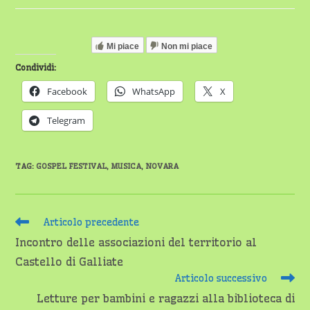
dell'articolo:
lettura:
Mi piace
Non mi piace
Condividi:
Facebook
WhatsApp
X
Telegram
TAG
:
GOSPEL FESTIVAL
,
MUSICA
,
NOVARA
Leggi
Articolo precedente
altri
Incontro delle associazioni del territorio al
articoli
Castello di Galliate
Articolo successivo
Letture per bambini e ragazzi alla biblioteca di