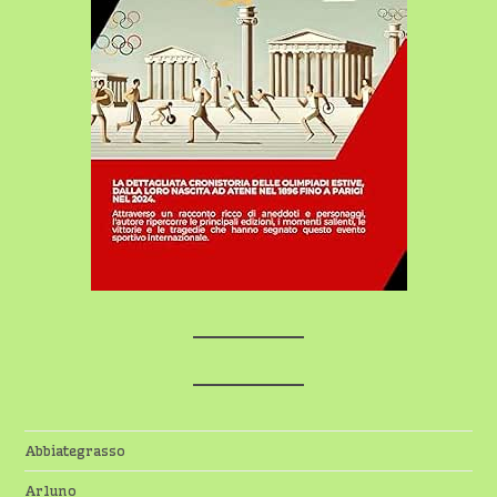
Abbiategrasso
Arluno