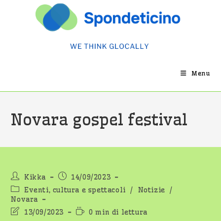
Salta
al
contenuto
Menu
Novara gospel festival
Autore
Articolo
Kikka
14/09/2023
dell'articolo:
pubblicato:
Categoria
Eventi, cultura e spettacoli
/
Notizie
/
dell'articolo:
Novara
Ultima
Tempo
13/09/2023
0 min di lettura
modifica
di