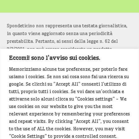
Spondeticino non rappresenta una testata giornalistica,
in quanto viene aggiornato senza una periodicità
prestabilita. Pertanto, ai sensi della legge n. 62 del
7/3/2001, non può essere considerato un prodotto
editoriale.
Eccomi! sono l'avviso sui cookies.
Memorizziamo alcune tue preferenze, per poterlo fare
Siamo attenti a non violare copyright e diritti
usiamo i cookies. Se non sai cosa sono fai una ricerca su
d’immagine. Se un contenuto è di tua proprietà e vuoi
google. Se clicchi su "Accept All" consenti l'utilizzo di
richiederne la rimozione
diccelo
(<- clicca per inviarci un
tutti, proprio tutti i cookies. Se voi dare un'occhiata e
messaggio).
attivarne solo alcuni clicca su "Cookies settings" - We
use cookies on our website to give you the most
Alcuni articoli sono generati in bozza rielaborando, con
relevant experience by remembering your preferences
l'intelligenza artificiale generativa, contenuti
and repeat visits. By clicking “Accept All”, you consent
provenienti da fonti istituzionali e altri siti di interesse
to the use of ALL the cookies. However, you may visit
locale. Prima della pubblicazioni l'articolo viene
"Cookie Settings" to provide a controlled consent.