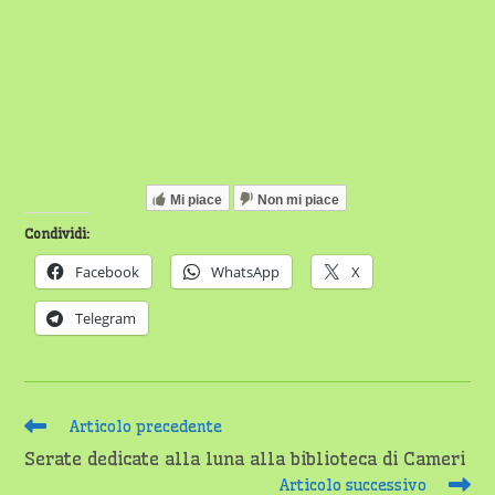
Mi piace
Non mi piace
Condividi:
Facebook
WhatsApp
X
Telegram
Leggi
Articolo precedente
altri
Serate dedicate alla luna alla biblioteca di Cameri
articoli
Articolo successivo