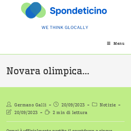
Salta
al
contenuto
Menu
Novara olimpica…
Autore
Articolo
Categoria
Germano Galli
20/09/2023
Notizie
dell'articolo:
pubblicato:
dell'articolo:
Ultima
Tempo
20/09/2023
2 min di lettura
modifica
di
dell'articolo:
lettura: