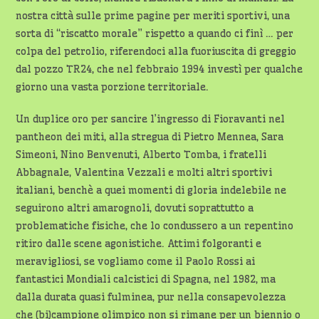
nostra città sulle prime pagine per meriti sportivi, una
sorta di “riscatto morale” rispetto a quando ci finì … per
colpa del petrolio, riferendoci alla fuoriuscita di greggio
dal pozzo TR24, che nel febbraio 1994 investì per qualche
giorno una vasta porzione territoriale.
Un duplice oro per sancire l’ingresso di Fioravanti nel
pantheon dei miti, alla stregua di Pietro Mennea, Sara
Simeoni, Nino Benvenuti, Alberto Tomba, i fratelli
Abbagnale, Valentina Vezzali e molti altri sportivi
italiani, benchè a quei momenti di gloria indelebile ne
seguirono altri amarognoli, dovuti soprattutto a
problematiche fisiche, che lo condussero a un repentino
ritiro dalle scene agonistiche. Attimi folgoranti e
meravigliosi, se vogliamo come il Paolo Rossi ai
fantastici Mondiali calcistici di Spagna, nel 1982, ma
dalla durata quasi fulminea, pur nella consapevolezza
che (bi)campione olimpico non si rimane per un biennio o