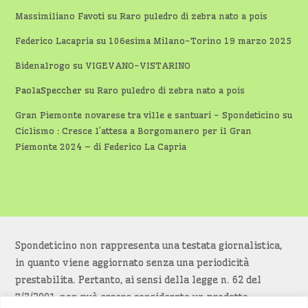
Massimiliano Favoti
su
Raro puledro di zebra nato a pois
Federico Lacapria
su
106esima Milano-Torino 19 marzo 2025
Bidenalrogo
su
VIGEVANO-VISTARINO
PaolaSpeccher
su
Raro puledro di zebra nato a pois
Gran Piemonte novarese tra ville e santuari - Spondeticino
su
Ciclismo : Cresce l’attesa a Borgomanero per il Gran
Piemonte 2024 – di Federico La Capria
Spondeticino non rappresenta una testata giornalistica,
in quanto viene aggiornato senza una periodicità
prestabilita. Pertanto, ai sensi della legge n. 62 del
7/3/2001, non può essere considerato un prodotto