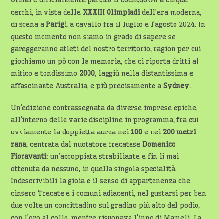
Ormai è ufficialmente partito il countdown a cinque
cerchi, in vista delle
XXXIII Olimpiadi
dell’era moderna,
di scena a
Parigi
, a cavallo fra il luglio e l’agosto 2024. In
questo momento non siamo in grado di sapere se
gareggeranno atleti del nostro territorio, ragion per cui
giochiamo un pò con la memoria, che ci riporta dritti al
mitico e tondissimo
2000
, laggiù nella distantissima e
affascinante Australia, e più precisamente a
Sydney
.
Un’edizione contrassegnata da diverse imprese epiche,
all’interno delle varie discipline in programma, fra cui
ovviamente la doppietta aurea nei
100
e nei
200 metri
rana
, centrata dal nuotatore trecatese
Domenico
Fioravanti
: un’accoppiata strabiliante e fin lì mai
ottenuta da nessuno, in quella singola specialità.
Indescrivibili la gioia e il senso di appartenenza che
cinsero Trecate e i comuni adiacenti, nel gustarsi per ben
due volte un concittadino sul gradino più alto del podio,
con l’oro al collo, mentre risuonava l’inno di Mameli. La