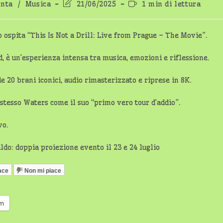
Ultima
Tempo
nta
/
Musica
21/06/2025
1 min di lettura
modifica
di
dell'articolo:
lettura:
o ospita “This Is Not a Drill: Live from Prague – The Movie”.
, è un’esperienza intensa tra musica, emozioni e riflessione.
e 20 brani iconici, audio rimasterizzato e riprese in 8K.
 stesso Waters come il suo “primo vero tour d’addio”.
vo.
ace
Non mi piace
am