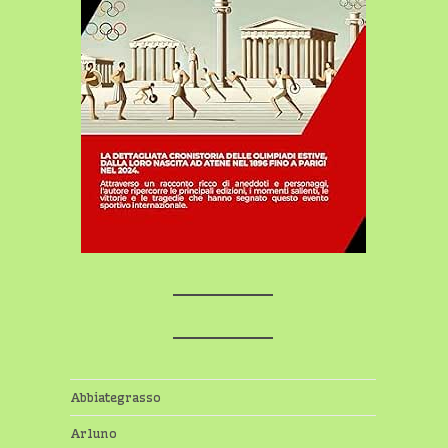
Abbiategrasso
Arluno