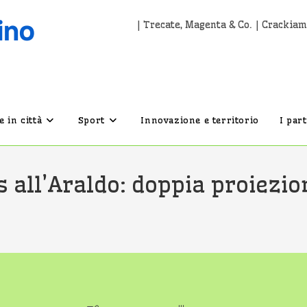
| Trecate, Magenta & Co. | Crackiam
 in città
Sport
Innovazione e territorio
I par
ll’Araldo: doppia proiezion