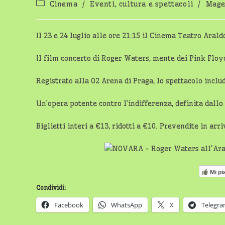
Categoria
Cinema
/
Eventi, cultura e spettacoli
/
Mage
dell'articolo:
Il 23 e 24 luglio alle ore 21:15 il Cinema Teatro Arald
Il film concerto di Roger Waters, mente dei Pink Floyd
Registrato alla O2 Arena di Praga, lo spettacolo includ
Un’opera potente contro l’indifferenza, definita dallo
Biglietti interi a €13, ridotti a €10. Prevendite in arri
Mi pi
Condividi:
Facebook
WhatsApp
X
Telegr