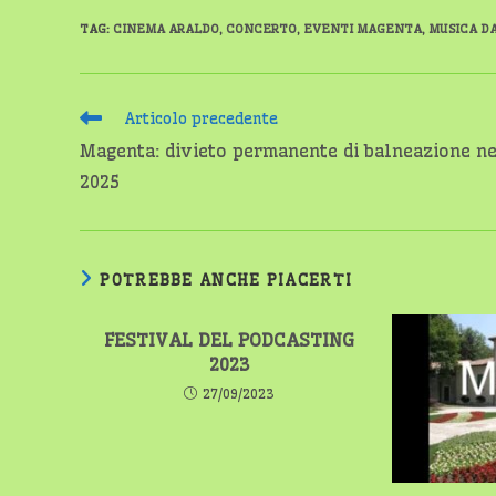
TAG
:
CINEMA ARALDO
,
CONCERTO
,
EVENTI MAGENTA
,
MUSICA DA
Leggi
Articolo precedente
altri
Magenta: divieto permanente di balneazione ne
articoli
2025
POTREBBE ANCHE PIACERTI
FESTIVAL DEL PODCASTING
2023
27/09/2023