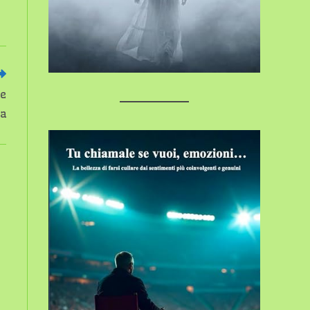
re
ra