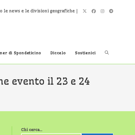
o le news e le divisioni geografiche |
Attiva/disatti
tner di Spondeticino
Diccelo
Sostienici
la
e evento il 23 e 24
ricerca
sul
Chi cerca...