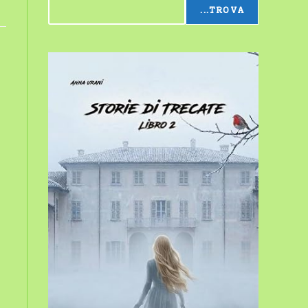
...TROVA
sito
web