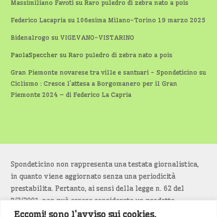
Massimiliano Favoti
su
Raro puledro di zebra nato a pois
Federico Lacapria
su
106esima Milano-Torino 19 marzo 2025
Bidenalrogo
su
VIGEVANO-VISTARINO
PaolaSpeccher
su
Raro puledro di zebra nato a pois
Gran Piemonte novarese tra ville e santuari - Spondeticino
su
Ciclismo : Cresce l’attesa a Borgomanero per il Gran
Piemonte 2024 – di Federico La Capria
Spondeticino non rappresenta una testata giornalistica,
in quanto viene aggiornato senza una periodicità
prestabilita. Pertanto, ai sensi della legge n. 62 del
7/3/2001, non può essere considerato un prodotto
editoriale.
Eccomi! sono l'avviso sui cookies.