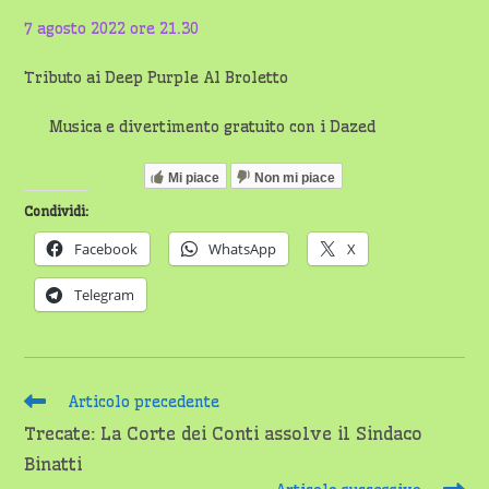
7 agosto 2022 ore 21.30
Tributo ai Deep Purple Al Broletto
Musica e divertimento gratuito con i Dazed
Mi piace
Non mi piace
Condividi:
Facebook
WhatsApp
X
Telegram
Leggi
Articolo precedente
altri
Trecate: La Corte dei Conti assolve il Sindaco
articoli
Binatti