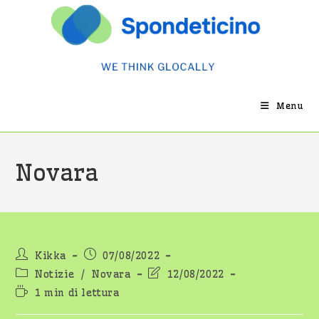
Salta
al
contenuto
Menu
Novara
Autore
Articolo
Kikka
07/08/2022
dell'articolo:
pubblicato:
Categoria
Ultima
Notizie
/
Novara
12/08/2022
dell'articolo:
modifica
Tempo
1 min di lettura
dell'articolo:
di
lettura: