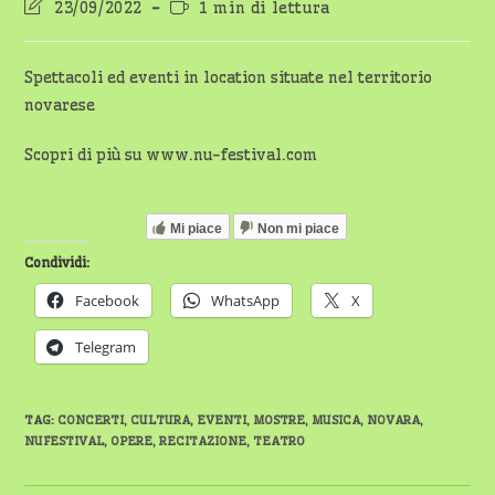
Ultima
Tempo
23/09/2022
1 min di lettura
modifica
di
dell'articolo:
lettura:
Spettacoli ed eventi in location situate nel territorio
novarese
Scopri di più su www.nu-festival.com
Mi piace
Non mi piace
Condividi:
Facebook
WhatsApp
X
Telegram
TAG
:
CONCERTI
,
CULTURA
,
EVENTI
,
MOSTRE
,
MUSICA
,
NOVARA
,
NUFESTIVAL
,
OPERE
,
RECITAZIONE
,
TEATRO