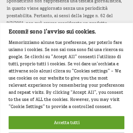
Spondeticino non rappresenta una testata giornalistica,
in quanto viene aggiornato senza una periodicità
prestabilita. Pertanto, ai sensi della legge n. 62 del
7/3/2001, non può essere considerato un prodotto
editoriale.
Eccomi! sono l'avviso sui cookies.
Memorizziamo alcune tue preferenze, per poterlo fare
Siamo attenti a non violare copyright e diritti
usiamo i cookies. Se non sai cosa sono fai una ricerca su
d’immagine. Se un contenuto è di tua proprietà e vuoi
google. Se clicchi su "Accept All" consenti l'utilizzo di
richiederne la rimozione
diccelo
(<- clicca per inviarci un
tutti, proprio tutti i cookies. Se voi dare un'occhiata e
messaggio).
attivarne solo alcuni clicca su "Cookies settings" - We
use cookies on our website to give you the most
Alcuni articoli sono generati in bozza rielaborando, con
relevant experience by remembering your preferences
l'intelligenza artificiale generativa, contenuti
and repeat visits. By clicking “Accept All”, you consent
provenienti da fonti istituzionali e altri siti di interesse
to the use of ALL the cookies. However, you may visit
locale. Prima della pubblicazioni l'articolo viene
"Cookie Settings" to provide a controlled consent.
controllato dalla redazione.
Accetta tutti
Hey che fine fanno i miei dati (privacy policy)
?