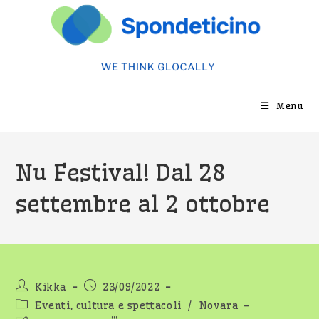
Salta
al
contenuto
Menu
Nu Festival! Dal 28
settembre al 2 ottobre
Autore
Articolo
Kikka
23/09/2022
dell'articolo:
pubblicato:
Categoria
Eventi, cultura e spettacoli
/
Novara
dell'articolo: