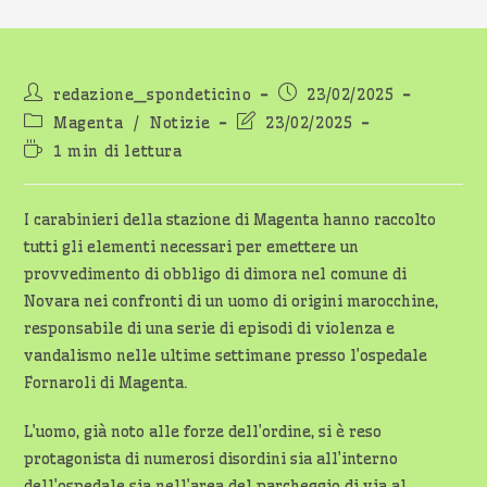
Autore
Articolo
redazione_spondeticino
23/02/2025
dell'articolo:
pubblicato:
Categoria
Ultima
Magenta
/
Notizie
23/02/2025
dell'articolo:
modifica
Tempo
1 min di lettura
dell'articolo:
di
lettura:
I carabinieri della stazione di Magenta hanno raccolto
tutti gli elementi necessari per emettere un
provvedimento di obbligo di dimora nel comune di
Novara nei confronti di un uomo di origini marocchine,
responsabile di una serie di episodi di violenza e
vandalismo nelle ultime settimane presso l’ospedale
Fornaroli di Magenta.
L’uomo, già noto alle forze dell’ordine, si è reso
protagonista di numerosi disordini sia all’interno
dell’ospedale sia nell’area del parcheggio di via al