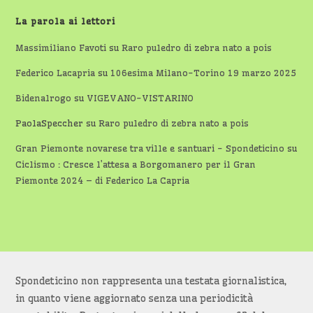
La parola ai lettori
Massimiliano Favoti
su
Raro puledro di zebra nato a pois
Federico Lacapria
su
106esima Milano-Torino 19 marzo 2025
Bidenalrogo
su
VIGEVANO-VISTARINO
PaolaSpeccher
su
Raro puledro di zebra nato a pois
Gran Piemonte novarese tra ville e santuari - Spondeticino
su
Ciclismo : Cresce l’attesa a Borgomanero per il Gran
Piemonte 2024 – di Federico La Capria
Spondeticino non rappresenta una testata giornalistica,
in quanto viene aggiornato senza una periodicità