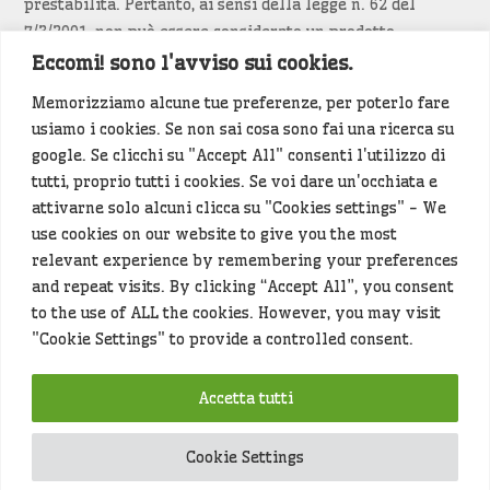
prestabilita. Pertanto, ai sensi della legge n. 62 del
7/3/2001, non può essere considerato un prodotto
editoriale.
Eccomi! sono l'avviso sui cookies.
Memorizziamo alcune tue preferenze, per poterlo fare
Siamo attenti a non violare copyright e diritti
usiamo i cookies. Se non sai cosa sono fai una ricerca su
d’immagine. Se un contenuto è di tua proprietà e vuoi
google. Se clicchi su "Accept All" consenti l'utilizzo di
richiederne la rimozione
diccelo
(<- clicca per inviarci un
tutti, proprio tutti i cookies. Se voi dare un'occhiata e
messaggio).
attivarne solo alcuni clicca su "Cookies settings" - We
use cookies on our website to give you the most
Alcuni articoli sono generati in bozza rielaborando, con
relevant experience by remembering your preferences
l'intelligenza artificiale generativa, contenuti
and repeat visits. By clicking “Accept All”, you consent
provenienti da fonti istituzionali e altri siti di interesse
to the use of ALL the cookies. However, you may visit
locale. Prima della pubblicazioni l'articolo viene
"Cookie Settings" to provide a controlled consent.
controllato dalla redazione.
Accetta tutti
Hey che fine fanno i miei dati (privacy policy)
?
Cookie Settings