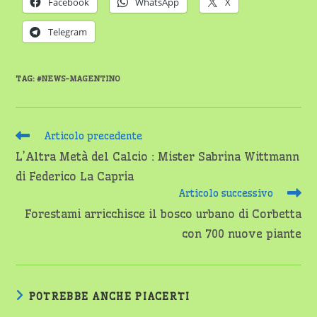
Facebook
WhatsApp
X
Telegram
TAG
:
#NEWS-MAGENTINO
Leggi
Articolo precedente
altri
L’Altra Metà del Calcio : Mister Sabrina Wittmann
articoli
di Federico La Capria
Articolo successivo
Forestami arricchisce il bosco urbano di Corbetta
con 700 nuove piante
POTREBBE ANCHE PIACERTI