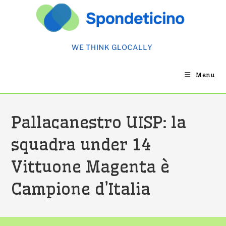
Salta
al
contenuto
Menu
Pallacanestro UISP: la
squadra under 14
Vittuone Magenta è
Campione d’Italia