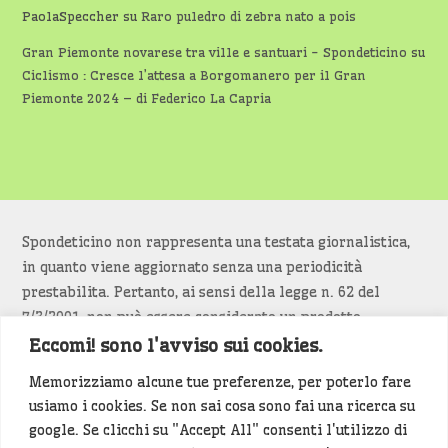
PaolaSpeccher
su
Raro puledro di zebra nato a pois
Gran Piemonte novarese tra ville e santuari - Spondeticino
su
Ciclismo : Cresce l’attesa a Borgomanero per il Gran
Piemonte 2024 – di Federico La Capria
Spondeticino non rappresenta una testata giornalistica,
in quanto viene aggiornato senza una periodicità
prestabilita. Pertanto, ai sensi della legge n. 62 del
7/3/2001, non può essere considerato un prodotto
editoriale.
Eccomi! sono l'avviso sui cookies.
Memorizziamo alcune tue preferenze, per poterlo fare
Siamo attenti a non violare copyright e diritti
usiamo i cookies. Se non sai cosa sono fai una ricerca su
d’immagine. Se un contenuto è di tua proprietà e vuoi
google. Se clicchi su "Accept All" consenti l'utilizzo di
richiederne la rimozione
diccelo
(<- clicca per inviarci un