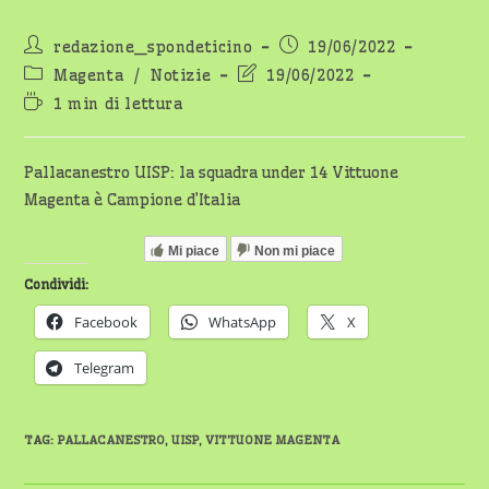
Autore
Articolo
redazione_spondeticino
19/06/2022
dell'articolo:
pubblicato:
Categoria
Ultima
Magenta
/
Notizie
19/06/2022
dell'articolo:
modifica
Tempo
1 min di lettura
dell'articolo:
di
lettura:
Pallacanestro UISP: la squadra under 14 Vittuone
Magenta è Campione d’Italia
Mi piace
Non mi piace
Condividi:
Facebook
WhatsApp
X
Telegram
TAG
:
PALLACANESTRO
,
UISP
,
VITTUONE MAGENTA