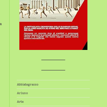
a
Abbiategrasso
Arluno
Arte