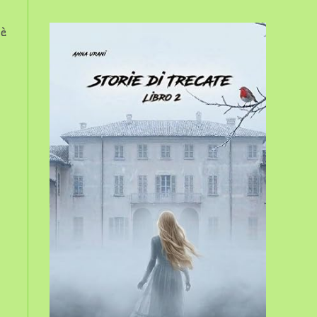
sito
 è
web