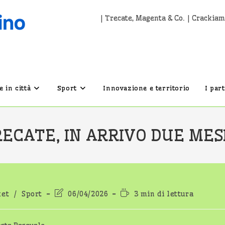
| Trecate, Magenta & Co. | Crackiam
 in città
Sport
Innovazione e territorio
I par
ECATE, IN ARRIVO DUE MESI
ia
Ultima
Tempo
ket
/
Sport
06/04/2026
3 min di lettura
icolo:
modifica
di
dell'articolo:
lettura: