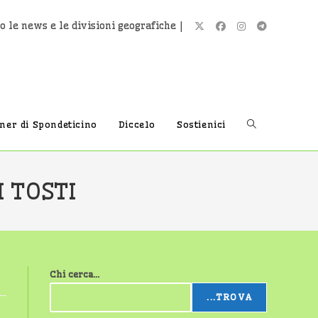
o le news e le divisioni geografiche |
Attiva/disatti
tner di Spondeticino
Diccelo
Sostienici
la
 TOSTI
ricerca
Chi cerca...
sul
...TROVA