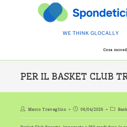
Salta
al
contenuto
Cosa succede
PER IL BASKET CLUB TR
Autore
Articolo
Categor
Marco Travaglino
06/04/2026
Bas
dell'articolo:
pubblicato:
dell'art