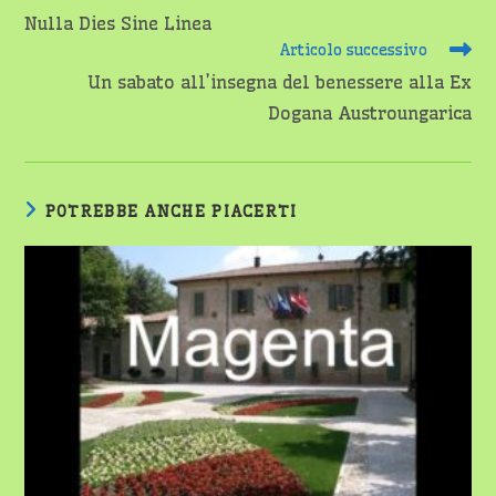
altri
Nulla Dies Sine Linea
articoli
Articolo successivo
Un sabato all’insegna del benessere alla Ex
Dogana Austroungarica
POTREBBE ANCHE PIACERTI