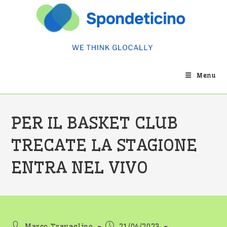
Salta
al
contenuto
Menu
PER IL BASKET CLUB
TRECATE LA STAGIONE
ENTRA NEL VIVO
Autore
Articolo
Marco Travaglino
21/04/2023