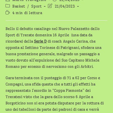
dell'articolo:
pubblicato:
Categoria
Ultima
Basket
/
Sport
21/04/2023
dell'articolo:
modifica
Tempo
4 min di lettura
dell'articolo:
di
lettura:
Bello il debutto casalingo nel Nuovo Palazzetto dello
Sport di Trecate domenica 16 Aprile (una data da
ricordare) della
Serie D
di coach Angelo Cerina, che
opposta al Settimo Torinese di Patrignani, sfodera una
buona prestazione generale, malgrado un passaggio a
vuoto dovuto all’espulsione del Suo Capitano Michele
Romano per eccesso di nervosismo con gli Arbitri.
Gara terminata con il punteggio di 71 a 62 per Corso e
Compagni, una sfida questa che a tutti gli effetti ha
rappresentato l’esordio in “Coppa Piemonte” dei
Trecatesi visto che la gara dello scorso 6 Aprile a
Borgoticino non si era potuta disputare per la rottura di
uno dei tabelloni da parte dei padroni di casa e verrà