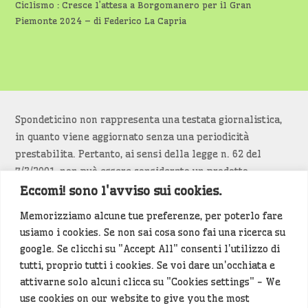
Ciclismo : Cresce l’attesa a Borgomanero per il Gran
Piemonte 2024 – di Federico La Capria
Spondeticino non rappresenta una testata giornalistica,
in quanto viene aggiornato senza una periodicità
prestabilita. Pertanto, ai sensi della legge n. 62 del
7/3/2001, non può essere considerato un prodotto
editoriale.
Eccomi! sono l'avviso sui cookies.
Memorizziamo alcune tue preferenze, per poterlo fare
Siamo attenti a non violare copyright e diritti
usiamo i cookies. Se non sai cosa sono fai una ricerca su
d’immagine. Se un contenuto è di tua proprietà e vuoi
google. Se clicchi su "Accept All" consenti l'utilizzo di
richiederne la rimozione
diccelo
(<- clicca per inviarci un
tutti, proprio tutti i cookies. Se voi dare un'occhiata e
messaggio).
attivarne solo alcuni clicca su "Cookies settings" - We
use cookies on our website to give you the most
Alcuni articoli sono generati in bozza rielaborando, con