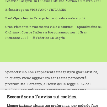
Federico Lacapria
su
106esima Milano-Torino 19 marzo 2025
Bidenalrogo
su
VIGEVANO-VISTARINO
PaolaSpeccher
su
Raro puledro di zebra nato a pois
Gran Piemonte novarese tra ville e santuari - Spondeticino
su
Ciclismo : Cresce l’attesa a Borgomanero per il Gran
Piemonte 2024 – di Federico La Capria
Spondeticino non rappresenta una testata giornalistica,
in quanto viene aggiornato senza una periodicità
prestabilita. Pertanto, ai sensi della legge n. 62 del
7/3/2001, non può essere considerato un prodotto
editoriale.
Eccomi! sono l'avviso sui cookies.
Memorizziamo alcune tue preferenze, per poterlo fare
Siamo attenti a non violare copyright e diritti