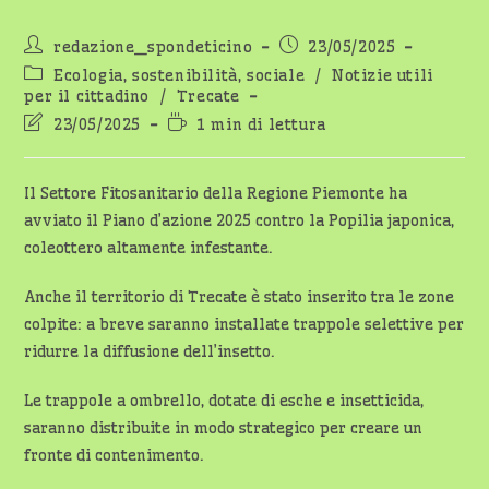
Autore
Articolo
redazione_spondeticino
23/05/2025
dell'articolo:
pubblicato:
Categoria
Ecologia, sostenibilità, sociale
/
Notizie utili
dell'articolo:
per il cittadino
/
Trecate
Ultima
Tempo
23/05/2025
1 min di lettura
modifica
di
dell'articolo:
lettura:
Il Settore Fitosanitario della Regione Piemonte ha
avviato il Piano d’azione 2025 contro la Popilia japonica,
coleottero altamente infestante.
Anche il territorio di Trecate è stato inserito tra le zone
colpite: a breve saranno installate trappole selettive per
ridurre la diffusione dell’insetto.
Le trappole a ombrello, dotate di esche e insetticida,
saranno distribuite in modo strategico per creare un
fronte di contenimento.