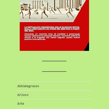
Abbiategrasso
Arluno
Arte