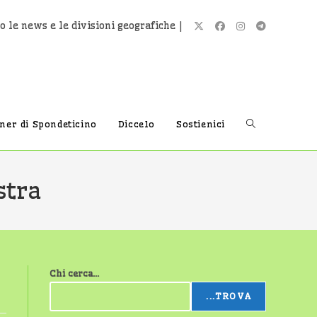
o le news e le divisioni geografiche |
Attiva/disatti
tner di Spondeticino
Diccelo
Sostienici
la
stra
ricerca
Chi cerca...
sul
...TROVA