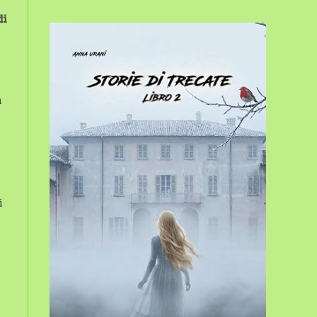
sito
di
web
à
i