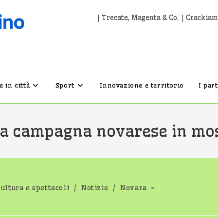
| Trecate, Magenta & Co. | Crackiam
 in città
Sport
Innovazione e territorio
I par
 la campagna novarese in mo
cultura e spettacoli
/
Notizie
/
Novara
o: