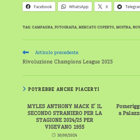
Facebook
WhatsApp
X
Telegr
TAG
:
CAMPAGNA
,
FOTOGRAFIA
,
MERCATO COPERTO
,
MOSTRA
,
NOV
Leggi
Articolo precedente
altri
Rivoluzione Champions League 2025
articoli
POTREBBE ANCHE PIACERTI
MYLES ANTHONY MACK E’ IL
Pomeriggi
SECONDO STRANIERO PER LA
a Palazz
STAGIONE 2024/25 PER
VIGEVANO 1955
30/06/2024