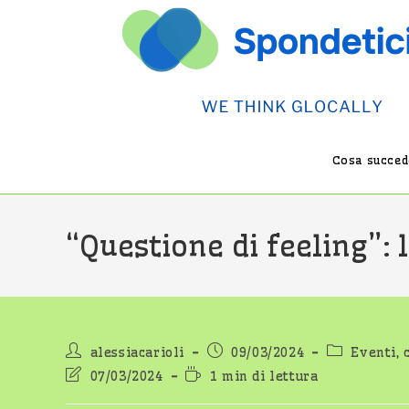
Salta
al
contenuto
Cosa succede
“Questione di feeling”:
Autore
Articolo
Categoria
alessiacarioli
09/03/2024
Eventi, 
dell'articolo:
pubblicato:
dell'articol
Ultima
Tempo
07/03/2024
1 min di lettura
modifica
di
dell'articolo:
lettura: