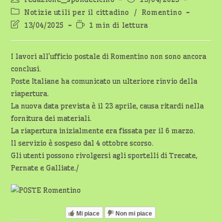
dell'articolo:
pubblicato:
Categoria
Notizie utili per il cittadino
/
Romentino
dell'articolo:
Ultima
Tempo
13/04/2025
1 min di lettura
modifica
di
dell'articolo:
lettura:
I lavori all’ufficio postale di Romentino non sono ancora
conclusi.
Poste Italiane ha comunicato un ulteriore rinvio della
riapertura.
La nuova data prevista è il 23 aprile, causa ritardi nella
fornitura dei materiali.
La riapertura inizialmente era fissata per il 6 marzo.
Il servizio è sospeso dal 4 ottobre scorso.
Gli utenti possono rivolgersi agli sportelli di Trecate,
Pernate e Galliate./
Mi piace
Non mi piace