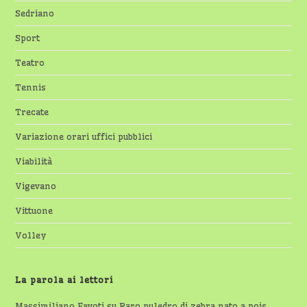
Sedriano
Sport
Teatro
Tennis
Trecate
Variazione orari uffici pubblici
Viabilità
Vigevano
Vittuone
Volley
La parola ai lettori
Massimiliano Favoti
su
Raro puledro di zebra nato a pois