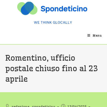
Salta
al
contenuto
Menu
Romentino, ufficio
postale chiuso fino al 23
aprile
Autore
Articolo
redazione_spondeticino
13/04/2025