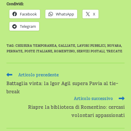
Condividi:
Facebook
WhatsApp
X
Telegram
TAG
:
CHIUSURA TEMPORANEA
,
GALLIATE
,
LAVORI PUBBLICI
,
NOVARA
,
PERNATE
,
POSTE ITALIANE
,
ROMENTINO
,
SERVIZI POSTALI
,
TRECATE
Leggi
Articolo precedente
altri
Battaglia vinta: la Igor Agil supera Pavia al tie-
articoli
break
Articolo successivo
Riapre la biblioteca di Romentino: cercasi
volontari appassionati