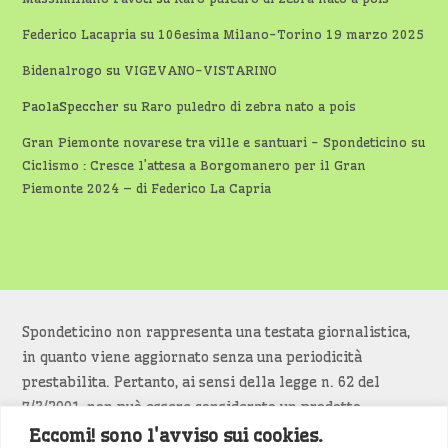
Federico Lacapria
su
106esima Milano-Torino 19 marzo 2025
Bidenalrogo
su
VIGEVANO-VISTARINO
PaolaSpeccher
su
Raro puledro di zebra nato a pois
Gran Piemonte novarese tra ville e santuari - Spondeticino
su
Ciclismo : Cresce l’attesa a Borgomanero per il Gran
Piemonte 2024 – di Federico La Capria
Spondeticino non rappresenta una testata giornalistica,
in quanto viene aggiornato senza una periodicità
prestabilita. Pertanto, ai sensi della legge n. 62 del
7/3/2001, non può essere considerato un prodotto
editoriale.
Eccomi! sono l'avviso sui cookies.